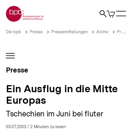
Direkt
Zur Startseite der bpb
zum
0
Artikel
Sho
Seiteninhalt
im
Naviga
Suche
springen
War
öffne
öffnen
öff
Pfadnavigation
Ein
Brotkrümelnavigation
Die bpb
Presse
Pressemitteilungen
Archiv
Pressemitteilungen 2003
Ausflug
in
die
Mitte
INHALTSNAVIGATION
Europas
ÖFFNEN
|
Presse
Presse
|
bpb.de
Ein Ausflug in die Mitte
Europas
Tschechien im Juni bei fluter
03.07.2003
/ 2 Minuten zu lesen