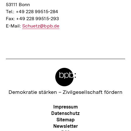
53111 Bonn
Tel.: +49 228 99515-284
Fax: +49 228 99515-293
E-Mail:
E-
Schuetz@bpb.de
Mail
Fussnoten
Link:
Meta-
Links
Zur
Demokratie stärken –
Zivilgesellschaft fördern
Startseite
der
Meta-
Impressum
bpb
Navigation
Datenschutz
Sitemap
Newsletter