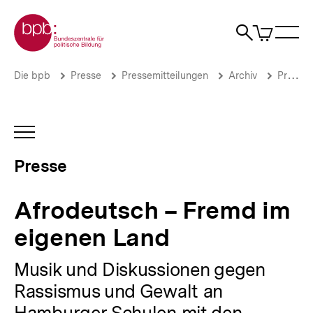
Direkt
Zur Startseite der bpb
zum
0
Artikel
Sho
Seiteninhalt
im
Naviga
Suche
springen
War
öffne
öffnen
öff
Pfadnavigation
Afrodeutsch
Brotkrümelnavigation
Die bpb
Presse
Pressemitteilungen
Archiv
Pressemitteilungen 2003
–
Fremd
im
eigenen
INHALTSNAVIGATION
Land
ÖFFNEN
|
Presse
Presse
|
bpb.de
Afrodeutsch – Fremd im
eigenen Land
Musik und Diskussionen gegen
Rassismus und Gewalt an
Hamburger Schulen mit den