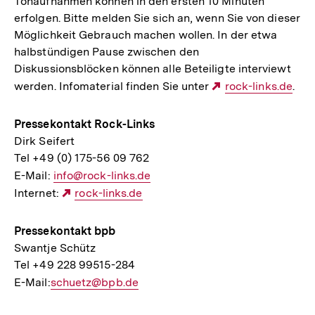
Tonaufnahmen können in den ersten 10 Minuten
erfolgen. Bitte melden Sie sich an, wenn Sie von dieser
Möglichkeit Gebrauch machen wollen. In der etwa
halbstündigen Pause zwischen den
Diskussionsblöcken können alle Beteiligte interviewt
werden. Infomaterial finden Sie unter
Externer
rock-links.de
.
Link:
Pressekontakt Rock-Links
Dirk Seifert
Tel +49 (0) 175-56 09 762
E-Mail:
E-
info@rock-links.de
Internet:
Mail
Externer
rock-links.de
Link:
Link:
Pressekontakt bpb
Swantje Schütz
Tel +49 228 99515-284
E-Mail:
E-
schuetz@bpb.de
Mail