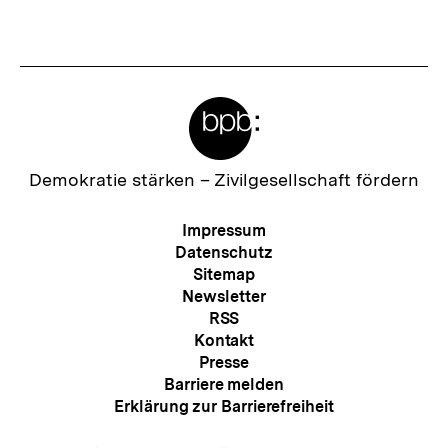
Fussnoten
Link:
Meta-
Links
Zur
Demokratie stärken –
Zivilgesellschaft fördern
Startseite
der
Meta-
Impressum
bpb
Navigation
Datenschutz
Sitemap
Newsletter
RSS
Kontakt
Presse
Barriere melden
Erklärung zur Barrierefreiheit