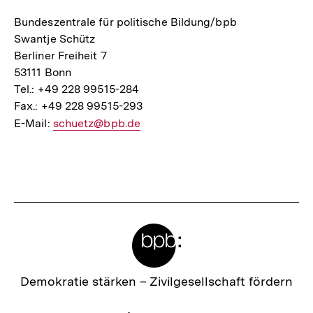
Mail
Bundeszentrale für politische Bildung/bpb
Link:
Swantje Schütz
Berliner Freiheit 7
53111 Bonn
Tel.: +49 228 99515-284
Fax.: +49 228 99515-293
E-Mail:
E-
schuetz@bpb.de
Mail
Fussnoten
Link:
Meta-
Links
Zur
Demokratie stärken –
Zivilgesellschaft fördern
Startseite
der