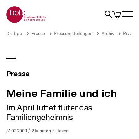
Direkt
Zur Startseite der bpb
zum
0
Artikel
Sho
Seiteninhalt
im
Naviga
Suche
springen
War
öffne
öffnen
öff
Pfadnavigation
Meine
Brotkrümelnavigation
Die bpb
Presse
Pressemitteilungen
Archiv
Pressemitteilungen 2003
Familie
und
ich
|
INHALTSNAVIGATION
Presse
ÖFFNEN
|
Presse
bpb.de
Meine Familie und ich
Im April lüftet fluter das
Familiengeheimnis
31.03.2003
/ 2 Minuten zu lesen