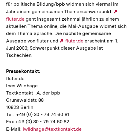
für politische Bildung/bpb widmen sich viermal im
Jahr einem gemeinsamen Themenschwerpunkt.
Extern
fluter.de
geht insgesamt zehnmal jährlich zu einem
Link:
aktuellen Thema online, die Mai-Ausgabe widmet sich
dem Thema Sprache. Die nächste gemeinsame
Ausgabe von fluter und
Externer
fluter.de
erscheint am 1.
Juni 2003; Schwerpunkt dieser Ausgabe ist
Link:
Tschechien.
Pressekontakt:
fluter.de
Ines Wildhage
Textkontakt i.A. der bpb
Grunewaldstr. 88
10823 Berlin
Tel.: +49 (0) 30 - 79 74 60 81
Fax +49 (0) 30 - 79 74 60 82
E-Mail:
E-
iwildhage@textkontakt.de