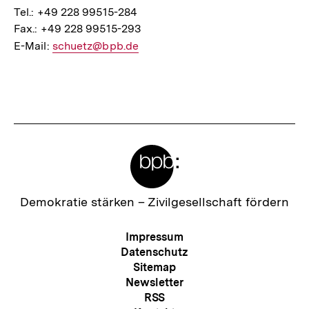
Tel.: +49 228 99515-284
Fax.: +49 228 99515-293
E-Mail:
E-
schuetz@bpb.de
Mail
Fussnoten
Link:
Meta-
Links
Zur
Demokratie stärken –
Zivilgesellschaft fördern
Startseite
der
Meta-
Impressum
bpb
Navigation
Datenschutz
Sitemap
Newsletter
RSS