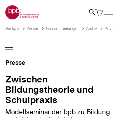
Direkt
Zur Startseite der bpb
zum
0
Artikel
Sho
Seiteninhalt
im
Naviga
Suche
springen
War
öffne
öffnen
öff
Pfadnavigation
Zwischen
Brotkrümelnavigation
Die bpb
Presse
Pressemitteilungen
Archiv
Pressemitteilungen 2003
Bildungstheorie
und
Schulpraxis
|
INHALTSNAVIGATION
Presse
ÖFFNEN
|
Presse
bpb.de
Zwischen
Bildungstheorie und
Schulpraxis
Modellseminar der bpb zu Bildung