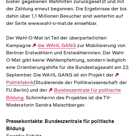
bisher gegebenen Wahlhilfen zurückgesetzt und mit
der Zählung erneut begonnen. Die Ergebnisse der bis
dahin über 1,1 Millionen Besucher sind weiterhin auf
der Seite www.wahl-o-mat.de einsehbar.
Der Wahl-O-Mat ist Teil der überparteilichen
Kampagne
Externer
die WAHL GANG
zur Mobilisierung von
Berliner Erstwählern und Erstwählerinnen. Der Wahl-
Link:
O-Mat gibt keine Wahlempfehlung, sondern lediglich
eine Orientierungshilfe für die Bundestagswahl am 22.
September. Die WAHL GANG ist ein Projekt der
Extern
Politikfabrik
(Studierende der Politikwissenschaft der
Link:
FU Berlin) und der
Externer
Bundeszentrale für politische
Bildung
. Schirmherrin des Projektes ist die TV-
Link:
Moderatorin Sandra Maischberger.
Pressekontakte:
Bundeszentrale für politische
Bildung
Swantje Schütz