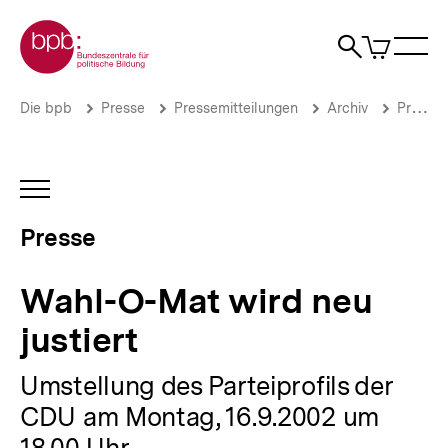
Direkt
Zur Startseite der bpb
zum
0
Artikel
Sho
Seiteninhalt
im
Naviga
Suche
springen
War
öffne
öffnen
öff
Pfadnavigation
Wahl-
Brotkrümelnavigation
Die bpb
Presse
Pressemitteilungen
Archiv
Pressemitteilungen 2002
O-
Mat
wird
neu
INHALTSNAVIGATION
justiert
ÖFFNEN
|
Presse
Presse
|
bpb.de
Wahl-O-Mat wird neu
justiert
Umstellung des Parteiprofils der
CDU am Montag, 16.9.2002 um
18.00 Uhr