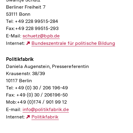
Berliner Freiheit 7
53111 Bonn
Tel: +49 228 99515-284
Fax:+49 228 99515-293
E-Mail:
E-
schuetz@bpb.de
Internet:
Mail
Externer
Bundeszentrale für politische Bildung
Link:
Link:
Politikfabrik
Daniela Augenstein, Pressereferentin
Krausenstr. 38/39
10117 Berlin
Tel: +49 (0) 30 / 206 196-49
Fax: +49 (0) 30 / 206196-50
Mob:+49 (0)174 / 901 99 12
E-mail:
E-
info@politikfabrik.de
Internet:
Mail
Externer
Politikfabrik
Link:
Link: