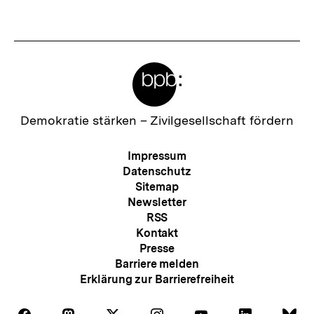
Fussnoten
Meta-
Links
Zur
Demokratie stärken –
Zivilgesellschaft fördern
Startseite
der
Meta-
Impressum
bpb
Navigation
Datenschutz
Sitemap
Newsletter
RSS
Kontakt
Presse
Barriere melden
Erklärung zur Barrierefreiheit