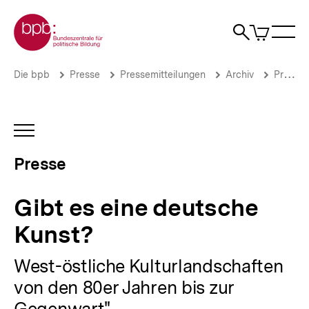
Direkt
Zur Startseite der bpb
zum
0
Artikel
Sho
Seiteninhalt
im
Naviga
Suche
springen
War
öffne
öffnen
öff
Pfadnavigation
Gibt
Brotkrümelnavigation
Die bpb
Presse
Pressemitteilungen
Archiv
Pressemitteilungen 2002
es
eine
deutsche
Kunst?
INHALTSNAVIGATION
|
ÖFFNEN
Presse
Presse
|
bpb.de
Gibt es eine deutsche
Kunst?
West-östliche Kulturlandschaften
von den 80er Jahren bis zur
Gegenwart"