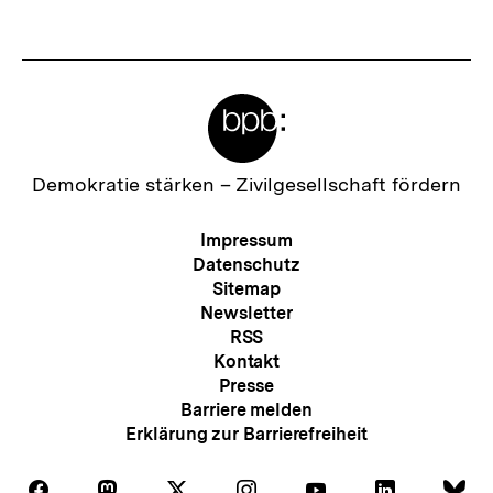
Fussnoten
Meta-
Links
Zur
Demokratie stärken –
Zivilgesellschaft fördern
Startseite
der
Meta-
Impressum
bpb
Navigation
Datenschutz
Sitemap
Newsletter
RSS
Kontakt
Presse
Barriere melden
Erklärung zur Barrierefreiheit
Auf
Auf
Auf
Auf
Auf
Auf
Au