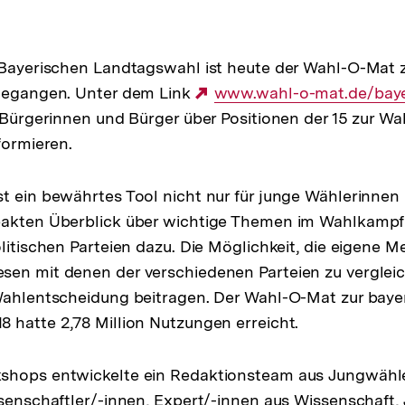
r Bayerischen Landtagswahl ist heute der Wahl-O-Mat
 gegangen. Unter dem Link
Externer
www.wahl-o-mat.de/bay
e Bürgerinnen und Bürger über Positionen der 15 zur W
Link:
formieren.
t ein bewährtes Tool nicht nur für junge Wählerinnen
pakten Überblick über wichtige Themen im Wahlkampf 
olitischen Parteien dazu. Die Möglichkeit, die eigene 
sen mit denen der verschiedenen Parteien zu verglei
Wahlentscheidung beitragen. Der Wahl-O-Mat zur baye
 hatte 2,78 Million Nutzungen erreicht.
shops entwickelte ein Redaktionsteam aus Jungwähle
ssenschaftler/-innen, Expert/-innen aus Wissenschaft,