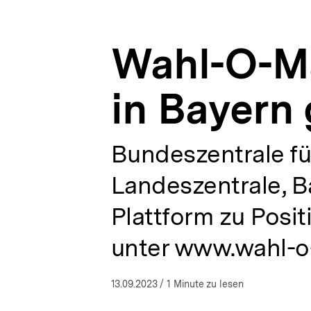
gestartet
a
ÖFFNEN
|
t
Presse
i
|
Wahl-O-Ma
o
bpb.de
n
in Bayern 
Bundeszentrale für
Landeszentrale, B
Plattform zu Posit
unter www.wahl-o
13.09.2023
/ 1 Minute zu lesen