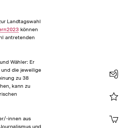
anzeigen
 zur Landtagswahl
ern2023
können
ahl antretenden
 und Wähler: Er
und die jeweilige
Meinung zu 38
Konta
chen, kann zu
0
rischen
Merklist
ansehen
0
Artik
r/-innen aus
im
 Journalismus und