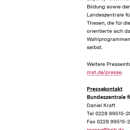
Bildung sowie den
Landeszentrale fü
Thesen, die für d
orientierte sich 
Wahlprogrammen de
selbst.
Weitere Pressein
mat.de/presse
.
Pressekontakt
Bundeszentrale fü
Daniel Kraft
Tel 0228 99515-2
Fax 0228 99515-
E-
presse@bpb.de