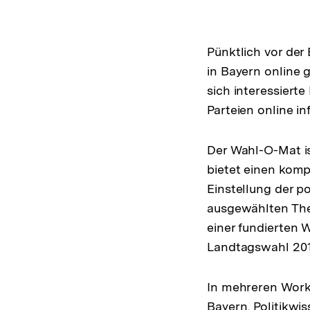
Pünktlich vor de
in Bayern online
sich interessiert
Parteien online in
Der Wahl-O-Mat is
bietet einen kom
Einstellung der p
ausgewählten The
einer fundierten 
Landtagswahl 2018
In mehreren Work
Bayern, Politikwi