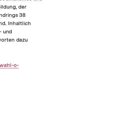
Shop-
Warenko
ildung, der
ansehen
ndrings 38
d. Inhaltlich
- und
worten dazu
Interner
wahl-o-
Link: