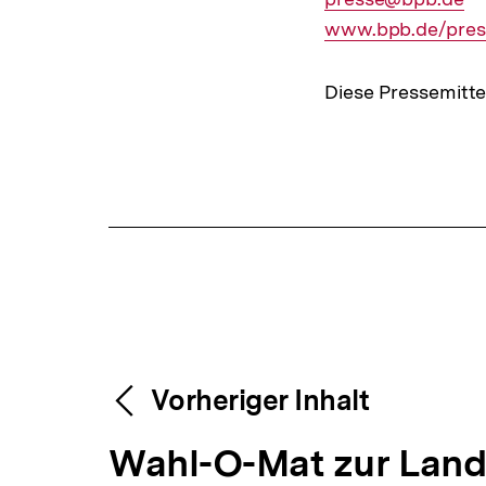
Mail
Interner
www.bpb.de/pres
Link:
Link:
Diese Pressemitte
Fussnoten
Content-
Weitere
Vorheriger Inhalt
Navigation
V
Wahl-O-Mat zur Lan