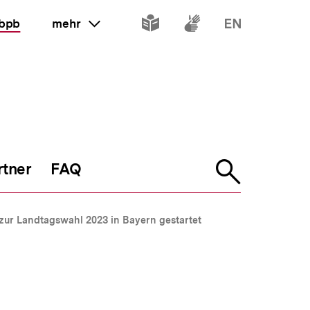
Inhalte
Inhalte
Inhalte
 bpb
mehr
ein oder ausklappen
in
in
in
leichter
Gebärdenspr
Englisch
Sprache
rtner
FAQ
Suche
öffnen
zur Landtagswahl 2023 in Bayern gestartet