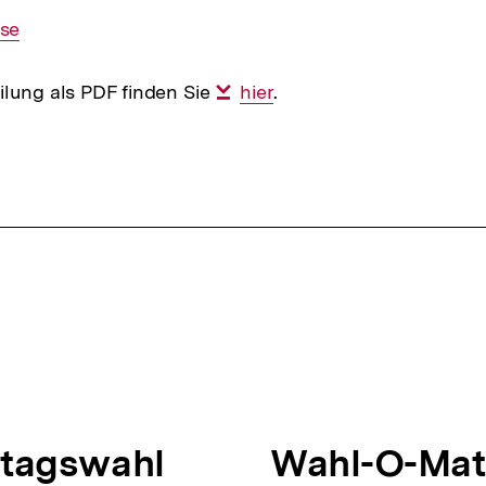
se
ilung als PDF finden Sie
Interner
hier
.
Link:
dtagswahl
N
Wahl-O-Mat