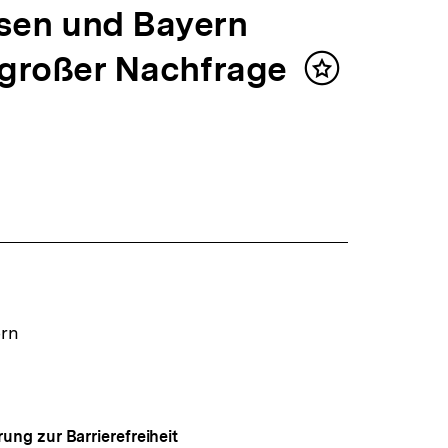
sen und Bayern
h großer Nachfrage
Inhalt
merken
ern
rung zur Barrierefreiheit