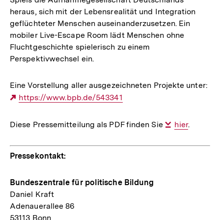
heraus, sich mit der Lebensrealität und Integration
geflüchteter Menschen auseinanderzusetzen. Ein
mobiler Live-Escape Room lädt Menschen ohne
Fluchtgeschichte spielerisch zu einem
Perspektivwechsel ein.
Eine Vorstellung aller ausgezeichneten Projekte unter:
Externer
https://www.bpb.de/543341
Link:
Diese Pressemitteilung als PDF finden Sie
Interner
hier
.
Link:
Pressekontakt:
Bundeszentrale für politische Bildung
Daniel Kraft
Adenauerallee 86
53113 Bonn