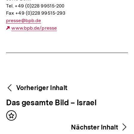
Tel. +49 (0)228 99515-200
Fax +49 (0)228 99515-293
E-
presse@bpb.de
Mail
Externer
www.bpb.de/presse
Link:
Link:
Fussnoten
Weitere
Content-
Vorheriger Inhalt
Navigation
Inhalte
V
Das gesamte Bild – Israel
o
Inhalt
r
merken
Nächster Inhalt
h