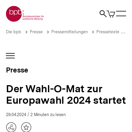
Direkt
Zur Startseite der bpb
zum
0
Artikel
Sho
Seiteninhalt
im
Naviga
Suche
springen
War
öffne
öffnen
öff
Pfadnavigation
Der
Brotkrümelnavigation
Die bpb
Presse
Pressemitteilungen
Pressetexte 2024
Wahl-
O-
Mat
zur
INHALTSNAVIGATION
Europawahl
ÖFFNEN
2024
Presse
startet
|
Presse
Der Wahl-O-Mat zur
|
bpb.de
Europawahl 2024 startet
29.04.2024
/ 2 Minuten zu lesen
Teilen
Inhalt