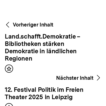
Weitere
Content-
Vorheriger Inhalt
Navigation
Inhalte
V
Land.schafft.Demokratie –
o
Bibliotheken stärken
r
Demokratie in ländlichen
h
Regionen
e
Inhalt
r
merken
Nächster Inhalt
i
g
N
12. Festival Politik im Freien
e
ä
Theater 2025 in Leipzig
r
c