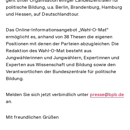
geht unter Organisation einiger Landeszentralen für
politische Bildung, u.a. Berlin, Brandenburg, Hamburg
und Hessen, auf Deutschlandtour.
Das Online-Informationsangebot „Wahl-O-Mat“
ermöglicht es, anhand von 38 Thesen die eigenen
Positionen mit denen der Parteien abzugleichen. Die
Redaktion des Wahl-O-Mat besteht aus
Jungwählerinnen und Jungwählern, Expertinnen und
Experten aus Wissenschaft und Bildung sowie den
Verantwortlichen der Bundeszentrale für politische
Bildung.
Melden Sie sich jetzt verbindlich unter
E-
presse@bpb.de
an.
Mail
Link:
Mit freundlichen Grüßen