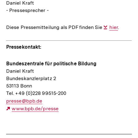
Daniel Kraft
- Pressesprecher -
Diese Pressemitteilung als PDF finden Sie
Interner
hier
.
Link:
Pressekontakt:
Bundeszentrale für politische Bildung
Daniel Kraft
Bundeskanzlerplatz 2
53113 Bonn
Tel. +49 (0)228 99515-200
E-
presse@bpb.de
Mail
Externer
www.bpb.de/presse
Link:
Link:
Fussnoten