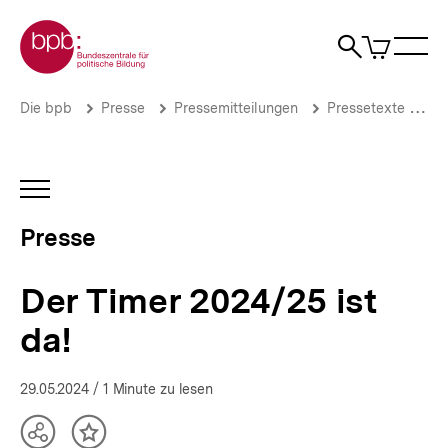
Direkt
Zur Startseite der bpb
zum
0
Artikel
Sho
Seiteninhalt
im
Naviga
Suche
springen
War
öffne
öffnen
öff
Pfadnavigation
Der
Brotkrümelnavigation
Die bpb
Presse
Pressemitteilungen
Pressetexte 2024
Timer
2024/25
ist
da!
INHALTSNAVIGATION
|
ÖFFNEN
Presse
Presse
|
bpb.de
Der Timer 2024/25 ist
da!
29.05.2024
/ 1 Minute zu lesen
Teilen
Inhalt