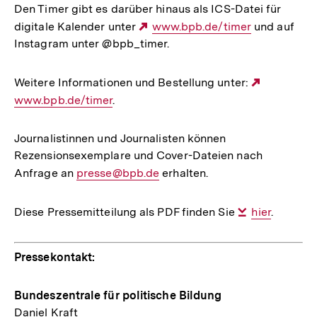
Den Timer gibt es darüber hinaus als ICS-Datei für
digitale Kalender unter
Externer
www.bpb.de/timer
und auf
Instagram unter @bpb_timer.
Link:
Weitere Informationen und Bestellung unter:
Externer
www.bpb.de/timer
.
Link:
Journalistinnen und Journalisten können
Rezensionsexemplare und Cover-Dateien nach
Anfrage an
E-
presse@bpb.de
erhalten.
Mail
Link:
Diese Pressemitteilung als PDF finden Sie
Interner
hier
.
Link:
Pressekontakt:
Bundeszentrale für politische Bildung
Daniel Kraft