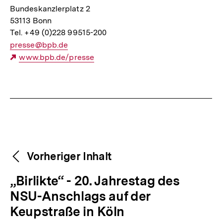
Bundeskanzlerplatz 2
53113 Bonn
Tel. +49 (0)228 99515-200
E-
presse@bpb.de
Mail
Externer
www.bpb.de/presse
Link:
Link:
Fussnoten
Weitere
Content-
Vorheriger Inhalt
Navigation
Inhalte
V
„Birlikte“ - 20. Jahrestag des
o
NSU-Anschlags auf der
r
Keupstraße in Köln