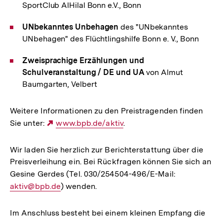
SportClub AlHilal Bonn e.V., Bonn
UNbekanntes Unbehagen
des "UNbekanntes
UNbehagen" des Flüchtlingshilfe Bonn e. V., Bonn
Zweisprachige Erzählungen und
Schulveranstaltung / DE und UA
von Almut
Baumgarten, Velbert
Weitere Informationen zu den Preistragenden finden
Sie unter:
Externer
www.bpb.de/aktiv
.
Link:
Wir laden Sie herzlich zur Berichterstattung über die
Preisverleihung ein. Bei Rückfragen können Sie sich an
Gesine Gerdes (Tel. 030/254504-496/E-Mail:
E-
aktiv@bpb.de
) wenden.
Mail
Link:
Im Anschluss besteht bei einem kleinen Empfang die