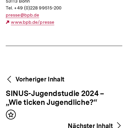
53113 Bonn
Tel. +49 (0)228 99515-200
E-
presse@bpb.de
Mail
Externer
www.bpb.de/presse
Link:
Link:
Fussnoten
Weitere
Content-
Vorheriger Inhalt
Navigation
Inhalte
V
SINUS-Jugendstudie 2024 –
o
„Wie ticken Jugendliche?“
r
Inhalt
h
merken
Nächster Inhalt