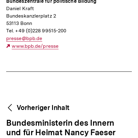
Bundeszentrale für politische Bildung
Daniel Kraft
Bundeskanzlerplatz 2
53113 Bonn
Tel. +49 (0)228 99515-200
E-
presse@bpb.de
Mail
Externer
www.bpb.de/presse
Link:
Link:
Fussnoten
Weitere
Content-
Vorheriger Inhalt
Navigation
Inhalte
V
Bundesministerin des Innern
o
und für Heimat Nancy Faeser