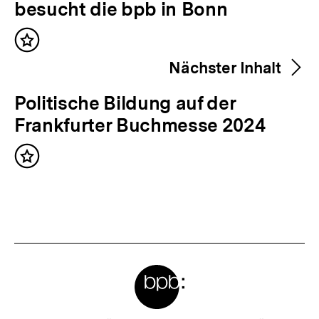
r
besucht die bpb in Bonn
h
Inhalt
e
merken
Nächster Inhalt
r
i
N
Politische Bildung auf der
g
ä
Frankfurter Buchmesse 2024
e
c
r
Inhalt
h
merken
I
s
n
t
h
e
a
r
l
Meta-
I
t
Links
n
: