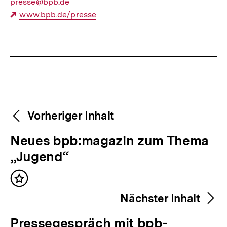
E-
presse@bpb.de
Mail
Externer
www.bpb.de/presse
Link:
Link:
Fussnoten
Weitere
Content-
Vorheriger Inhalt
Navigation
Inhalte
V
Neues bpb:magazin zum Thema
o
„Jugend“
r
Inhalt
h
merken
Nächster Inhalt
e
r
N
Pressegespräch mit bpb-