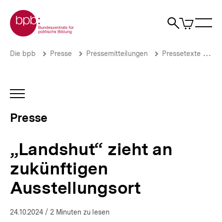
Direkt
Zur Startseite der bpb
zum
0
Artikel
Sho
Seiteninhalt
im
Naviga
Suche
springen
War
öffne
öffnen
öff
Pfadnavigation
„Landshut“
Brotkrümelnavigation
Die bpb
Presse
Pressemitteilungen
Pressetexte 2024
zieht
an
zukünftigen
Ausstellungsort
INHALTSNAVIGATION
|
ÖFFNEN
Presse
Presse
|
bpb.de
„Landshut“ zieht an
zukünftigen
Ausstellungsort
24.10.2024
/ 2 Minuten zu lesen