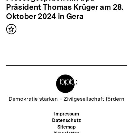
i
ä
Präsident Thomas Krüger am 28.
g
c
Oktober 2024 in Gera
e
h
r
Inhalt
s
merken
I
t
n
e
h
r
a
I
l
Meta-
n
t
Links
h
:
a
Zur
Demokratie stärken –
Zivilgesellschaft fördern
Startseite
l
der
Meta-
Impressum
t
bpb
Navigation
Datenschutz
:
Sitemap