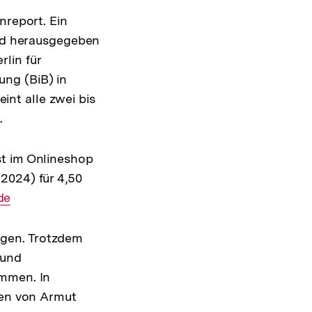
nreport. Ein
ird herausgegeben
lin für
ng (BiB) in
nt alle zwei bis
.
st im Onlineshop
2024) für 4,50
de
egen. Trotzdem
 und
ommen. In
ren von Armut