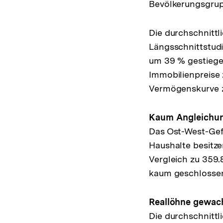
Bevölkerungsgrupp
Die durchschnittl
Längsschnittstudi
um 39 % gestiege
Immobilienpreise 
Vermögenskurve zu
Kaum Angleichun
Das Ost-West-Gefä
Haushalte besitze
Vergleich zu 359.
kaum geschlosse
Reallöhne gewach
Die durchschnitt