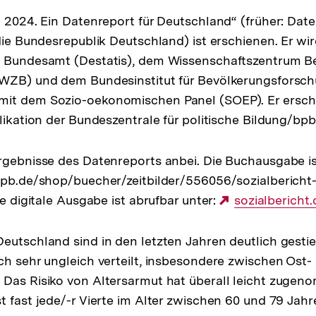
t 2024. Ein Datenreport für Deutschland“ (früher: Date
 die Bundesrepublik Deutschland) ist erschienen. Er w
 Bundesamt (Destatis), dem Wissenschaftszentrum Ber
(WZB) und dem Bundesinstitut für Bevölkerungsforschu
it dem Sozio-oekonomischen Panel (SOEP). Er erschei
likation der Bundeszentrale für politische Bildung/bpb
rgebnisse des Datenreports anbei. Die Buchausgabe i
bpb.de/shop/buecher/zeitbilder/556056/sozialbericht-
ie digitale Ausgabe ist abrufbar unter:
Externer
sozialbericht.
Link:
eutschland sind in den letzten Jahren deutlich gesti
ch sehr ungleich verteilt, insbesondere zwischen Ost-
Das Risiko von Altersarmut hat überall leicht zugen
t fast jede/-r Vierte im Alter zwischen 60 und 79 Jah