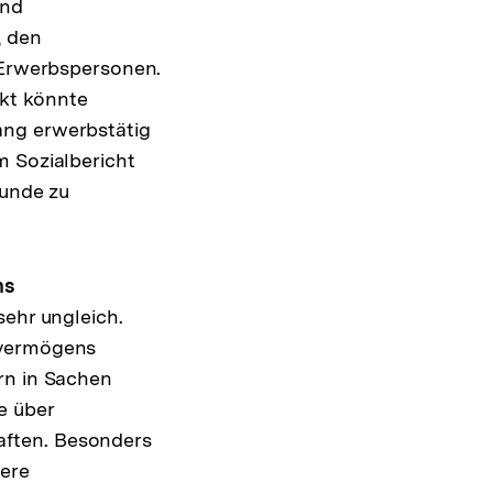
and
, den
r Erwerbspersonen.
kt könnte
ang erwerbstätig
m Sozialbericht
funde zu
ns
sehr ungleich.
tvermögens
rn in Sachen
e über
aften. Besonders
ere