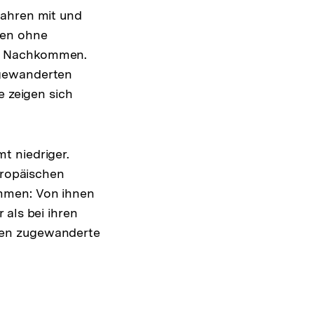
Jahren mit und
hen ohne
en Nachkommen.
ugewanderten
e zeigen sich
t niedriger.
uropäischen
mmen: Von ihnen
 als bei ihren
gen zugewanderte
e