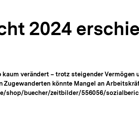
icht 2024 erschi
o kaum verändert – trotz steigender Vermögen 
n Zugewanderten könnte Mangel an Arbeitskräft
.de/shop/buecher/zeitbilder/556056/sozialberich