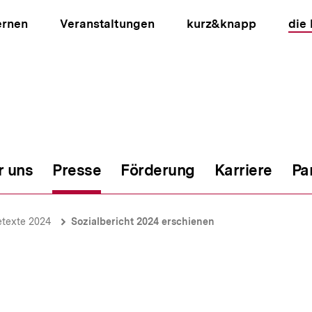
ernen
Veranstaltungen
kurz&knapp
die
r uns
Presse
Förderung
Karriere
Pa
ion
etexte 2024
Sozialbericht 2024 erschienen