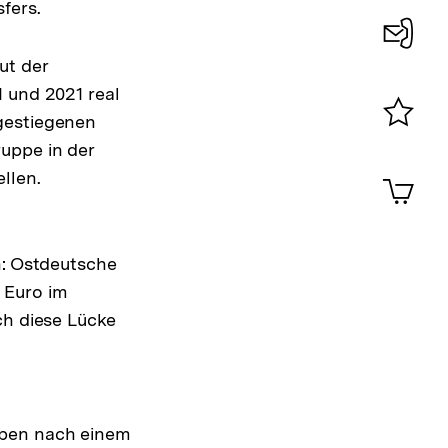
fers.
ut der
Konta
1 und 2021 real
0
gestiegenen
Merklist
uppe in der
ansehen
0
llen.
Artik
im
Shop-
Warenko
h: Ostdeutsche
ansehen
 Euro im
ch diese Lücke
aben nach einem