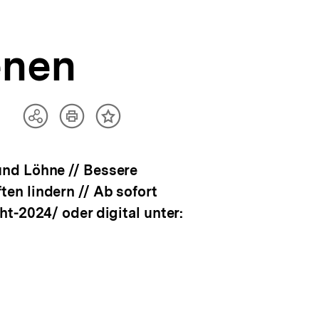
enen
Artikel
Teilen
Inhalt
drucken
Optionen
merken
anzeigen
und Löhne // Bessere
en lindern // Ab sofort
t-2024/ oder digital unter: