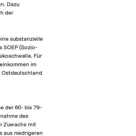
en. Dazu
h der
ine substanzielle
s SOEP (Sozio-
ikoschwelle. Für
toeinkommen im
In Ostdeutschland
e der 60- bis 79-
Zunahme des
der Zuwachs mit
s aus niedrigeren