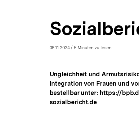
a
ÖFFNEN
t
i
Sozialber
o
n
06.11.2024
/ 5 Minuten zu lesen
Ungleichheit und Armutsrisik
Integration von Frauen und vo
bestellbar unter: https://bpb
sozialbericht.de