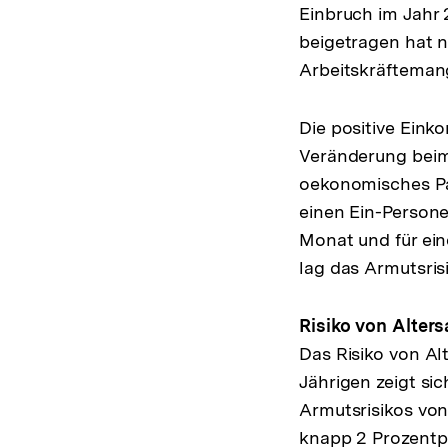
Einbruch im Jahr
beigetragen hat 
Arbeitskräftemang
Die positive Eink
Veränderung beim
oekonomisches Pan
einen Ein-Persone
Monat und für ein
lag das Armutsris
Risiko von Alters
Das Risiko von Al
Jährigen zeigt si
Armutsrisikos von
knapp 2 Prozentpu