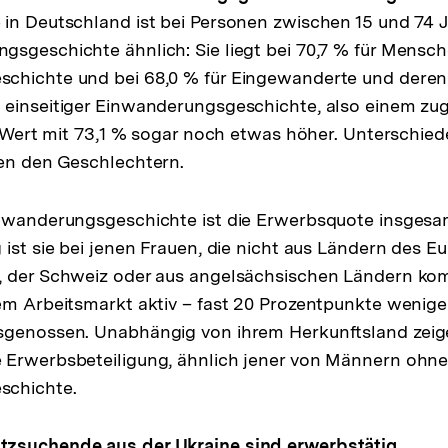
in Deutschland ist bei Personen zwischen 15 und 74 
sgeschichte ähnlich: Sie liegt bei 70,7 % für Mensc
chichte und bei 68,0 % für Eingewanderte und der
 einseitiger Einwanderungsgeschichte, also einem z
er Wert mit 73,1 % sogar noch etwas höher. Unterschied
hen den Geschlechtern.
nwanderungsgeschichte ist die Erwerbsquote insgesam
 ist sie bei jenen Frauen, die nicht aus Ländern des E
, der Schweiz oder aus angelsächsischen Ländern ko
em Arbeitsmarkt aktiv – fast 20 Prozentpunkte weniger
sgenossen. Unabhängig von ihrem Herkunftsland zei
 Erwerbsbeteiligung, ähnlich jener von Männern ohn
schichte.
zsuchende aus der Ukraine sind erwerbstätig