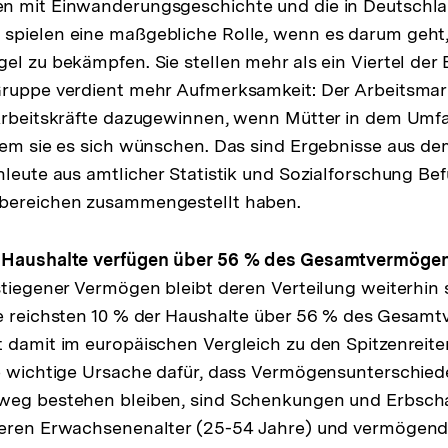
n mit Einwanderungsgeschichte und die in Deutschl
spielen eine maßgebliche Rolle, wenn es darum geht
el zu bekämpfen. Sie stellen mehr als ein Viertel de
Gruppe verdient mehr Aufmerksamkeit: Der Arbeitsmar
-Arbeitskräfte dazugewinnen, wenn Mütter in dem Umf
dem sie es sich wünschen. Das sind Ergebnisse aus de
hleute aus amtlicher Statistik und Sozialforschung Be
bereichen zusammengestellt haben.
r Haushalte verfügen über 56 % des Gesamtvermöge
stiegener Vermögen bleibt deren Verteilung weiterhin 
ie reichsten 10 % der Haushalte über 56 % des Gesam
 damit im europäischen Vergleich zu den Spitzenreite
e wichtige Ursache dafür, dass Vermögensunterschied
weg bestehen bleiben, sind Schenkungen und Erbsch
leren Erwachsenenalter (25-54 Jahre) und vermögend