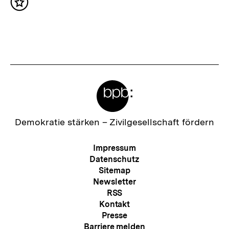
n
Inhalt
t
merken
h
e
a
r
l
I
t
n
:
Meta-
h
Links
a
l
Zur
Demokratie stärken –
Zivilgesellschaft fördern
Startseite
t
der
Meta-
Impressum
:
bpb
Navigation
Datenschutz
Sitemap
Newsletter
RSS
Kontakt
Presse
Barriere melden