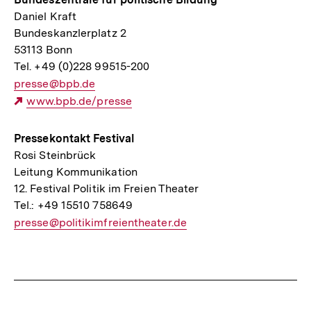
Daniel Kraft
Bundeskanzlerplatz 2
53113 Bonn
Tel. +49 (0)228 99515-200
E-
presse@bpb.de
Mail
Externer
www.bpb.de/presse
Link:
Link:
Pressekontakt Festival
Rosi Steinbrück
Leitung Kommunikation
12. Festival Politik im Freien Theater
Tel.: +49 15510 758649
E-
presse@politikimfreientheater.de
Mail
Link:
Fussnoten