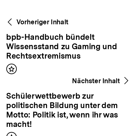
Weitere
Content-
Vorheriger Inhalt
Navigation
Inhalte
V
bpb-Handbuch bündelt
o
Wissensstand zu Gaming und
r
Rechtsextremismus
h
Inhalt
e
merken
Nächster Inhalt
r
i
N
Schülerwettbewerb zur
g
ä
politischen Bildung unter dem
e
c
Motto: Politik ist, wenn ihr was
r
h
macht!
I
s