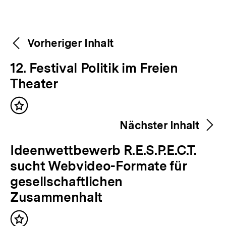
Weitere
Content-
Vorheriger Inhalt
Navigation
Inhalte
V
12. Festival Politik im Freien
o
Theater
r
Inhalt
h
merken
Nächster Inhalt
e
r
N
Ideenwettbewerb R.E.S.P.E.C.T.
i
ä
sucht Webvideo-Formate für
g
c
gesellschaftlichen
e
h
Zusammenhalt
r
s
I
Inhalt