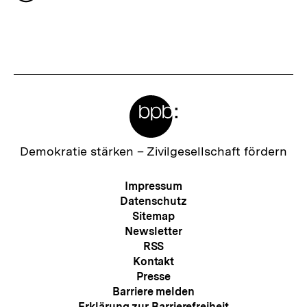
t
merken
n
e
h
r
a
I
l
n
t
Meta-
h
:
Links
a
l
Zur
Demokratie stärken –
Zivilgesellschaft fördern
Startseite
t
der
Meta-
Impressum
:
bpb
Navigation
Datenschutz
Sitemap
Newsletter
RSS
Kontakt
Presse
Barriere melden
Erklärung zur Barrierefreiheit