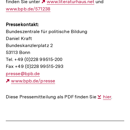
finden Sie unter
Externer
www.literaturhaus.net
und
Interner
www.bpb.de/571238
Link:
Link:
Pressekontakt:
Bundeszentrale für politische Bildung
Daniel Kraft
Bundeskanzlerplatz 2
53113 Bonn
Tel. +49 (0)228 99515-200
Fax +49 (0)228 99515-293
E-
presse@bpb.de
Mail
Externer
www.bpb.de/presse
Link:
Link:
Diese Pressemitteilung als PDF finden Sie
Interner
hier
.
Link:
Fussnoten