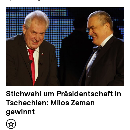
Navigation
Inhalte
V
Stichwahl um Präsidentschaft in
o
Tschechien: Milos Zeman
r
gewinnt
h
Inhalt
e