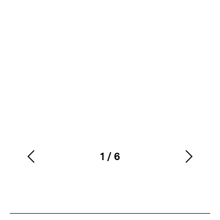
1
/
6
Vorherigen
Nächs
Karussellinhalt
von
Inhalt
Inhalt
anzeigen
anzei