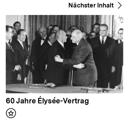
merken
Nächster Inhalt
r
i
g
e
r
I
n
h
a
l
t
N
60 Jahre Élysée-Vertrag
:
ä
Inhalt
c
merken
h