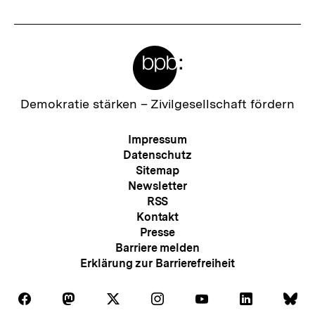
Meta-
Links
Zur
Demokratie stärken –
Zivilgesellschaft fördern
Startseite
der
Meta-
Impressum
bpb
Navigation
Datenschutz
Sitemap
Newsletter
RSS
Kontakt
Presse
Barriere melden
Erklärung zur Barrierefreiheit
Auf
Auf
Auf
Auf
Auf
Auf
Au
Folgen
Folgen
Folgen
Folgen
Folgen
Folgen
Fol
Facebook
Mastodon
X
Instagram
Youtube
LinkedIn
Bl