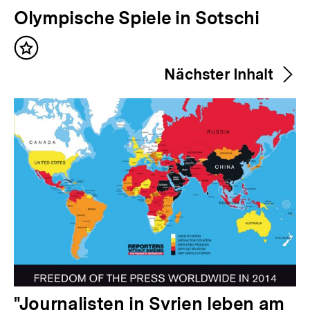
V
Olympische Spiele in Sotschi
o
Inhalt
r
merken
Nächster Inhalt
h
e
r
i
g
e
r
I
n
h
a
N
"Journalisten in Syrien leben am