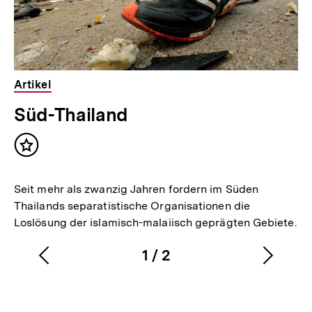
Artikel
Süd-Thailand
Inhalt
merken
Seit mehr als zwanzig Jahren fordern im Süden
Thailands separatistische Organisationen die
Loslösung der islamisch-malaiisch geprägten Gebiete.
1
/
2
Vorherigen
Nächs
Karussellinhalt
von
Inhalt
Inhalt
anzeigen
anzei