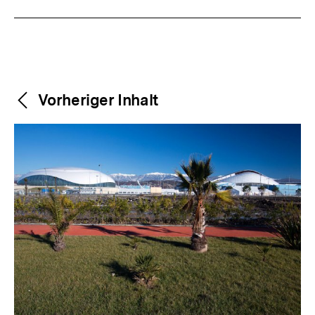
Weitere
Content-
Vorheriger Inhalt
Navigation
Inhalte