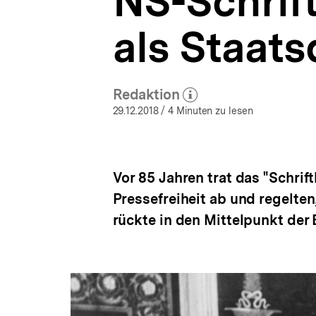
NS-Schrift
|
a
bpb.de
t
als Staats
i
o
n
Redaktion
(Mehr zum Autor)
öffnen
29.12.2018
/ 4 Minuten zu lesen
Vor 85 Jahren trat das "Schrift
Pressefreiheit ab und regelten,
rückte in den Mittelpunkt der 