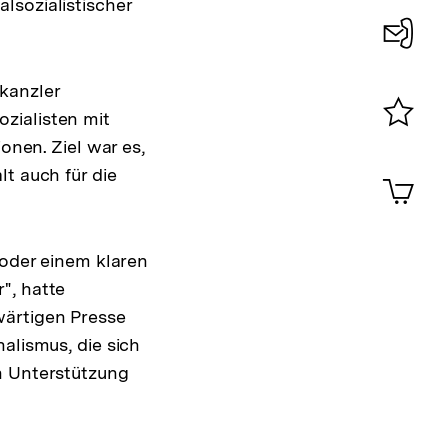
lsozialistischer
Konta
kanzler
0
zialisten mit
Merklist
onen. Ziel war es,
ansehen
0
t auch für die
Artik
im
Shop-
Warenko
 oder einem klaren
ansehen
", hatte
wärtigen Presse
alismus, die sich
n Unterstützung