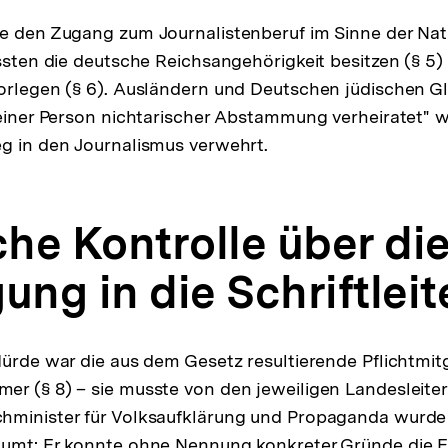
e den Zugang zum Journalistenberuf im Sinne der Nati
ussten die deutsche Reichsangehörigkeit besitzen (§ 5)
vorlegen (§ 6). Ausländern und Deutschen jüdischen G
 einer Person nichtarischer Abstammung verheiratet" 
g in den Journalismus verwehrt.
che Kontrolle über di
ung in die Schriftleit
Hürde war die aus dem Gesetz resultierende Pflichtmitg
er (§ 8) – sie musste von den jeweiligen Landesleit
minister für Volksaufklärung und Propaganda wurde e
äumt: Er konnte ohne Nennung konkreter Gründe die Ei