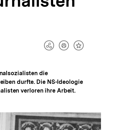
urnalisten
Artikel
Teilen
Inhalt
drucken
Optionen
merken
anzeigen
nalsozialisten die
reiben durfte. Die NS-Ideologie
listen verloren ihre Arbeit.