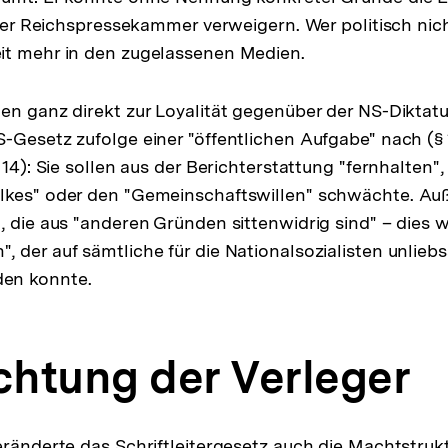
e der Reichspressekammer verweigern. Wer politisch nic
it mehr in den zugelassenen Medien.
en ganz direkt zur Loyalität gegenüber der NS-Diktatur
-Gesetz zufolge einer "öffentlichen Aufgabe" nach (§ 1
 14): Sie sollen aus der Berichterstattung "fernhalten",
lkes" oder den "Gemeinschaftswillen" schwächte. Auß
, die aus "anderen Gründen sittenwidrig sind" – dies w
 der auf sämtliche für die Nationalsozialisten unlie
en konnte.
htung der Verleger
eränderte das Schriftleitergesetz auch die Machtstruk