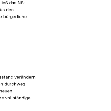
ließ das NS-
Was den
e bürgerliche
fsstand verändern
den durchweg
e neuen
e vollständige