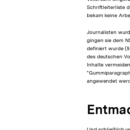
Schriftleiterlist
bekam keine Arbe
Journalisten wurd
gingen sie dem NS
definiert wurde (§
des deutschen Vo
Inhalte vermeiden
"Gummiparagraph",
angewendet werd
Entmac
Und schließlich v