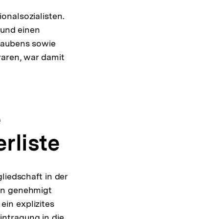
onalsozialisten.
 und einen
laubens sowie
waren, war damit
e
erliste
liedschaft in der
ern genehmigt
in explizites
ntragung in die