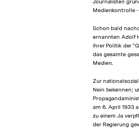
Journalisten grun
Medienkontrolle - 
Schon bald nachd
ernannten Adolf H
ihrer Politik der 
das gesamte gesel
Medien.
Zur nationalsozia
Nein bekennen; un
Propagandaministe
am 6. April 1933 
zu einem Ja verpf
der Regierung gew