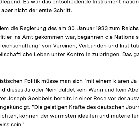
dlegend. Es war das entscheidende Instrument nationa
aber nicht der erste Schritt.
em die Regierung des am 30. Januar 1933 zum Reichs
itler ins Amt gekommen war, begannen die Nationalso
"Gleichschaltung" von Vereinen, Verbänden und Instituti
lschaftliche Leben unter Kontrolle zu bringen. Das gal
listischen Politik müsse man sich "mit einem klaren Ja
d dieses Ja oder Nein duldet kein Wenn und kein Aber
r Joseph Goebbels bereits in einer Rede vor der aus
angekündigt. "Die geistigen Kräfte des deutschen Journ
lichten, können der wärmsten ideellen und materielle
iss sein."