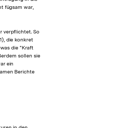
ht fügsam war,
 verpflichtet. So
), die konkret
 was die "Kraft
erdem sollen sie
ar ein
bsamen Berichte
turen in den