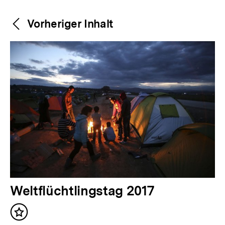
Weitere
Content-
Vorheriger Inhalt
Navigation
Inhalte
V
Weltflüchtlingstag 2017
o
Inhalt
r