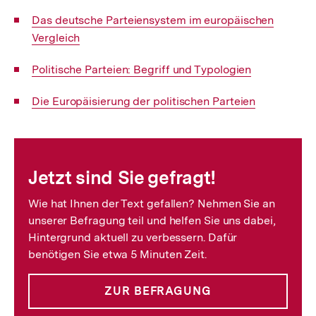
Interner
Das deutsche Parteiensystem im europäischen
Link:
Vergleich
Interner
Politische Parteien: Begriff und Typologien
Link:
Interner
Die Europäisierung der politischen Parteien
Link:
Fussnoten
Jetzt sind Sie gefragt!
Wie hat Ihnen der Text gefallen? Nehmen Sie an
unserer Befragung teil und helfen Sie uns dabei,
Hintergrund aktuell zu verbessern. Dafür
benötigen Sie etwa 5 Minuten Zeit.
ZUR BEFRAGUNG