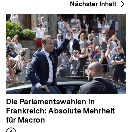
merken
Nächster Inhalt
h
e
r
i
g
e
r
I
n
h
a
N
Die Parlamentswahlen in
l
ä
Frankreich: Absolute Mehrheit
t
c
für Macron
:
h