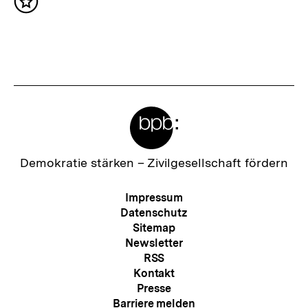
Inhalt
s
merken
t
e
r
I
Meta-
n
Links
h
a
Zur
Demokratie stärken –
Zivilgesellschaft fördern
Startseite
l
der
Meta-
Impressum
t
bpb
Navigation
Datenschutz
:
Sitemap
Newsletter
RSS
Kontakt
Presse
Barriere melden