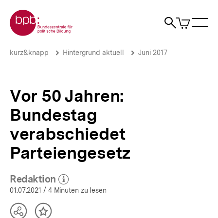
Direkt
Zur Startseite der bpb
zum
0
Artikel
Sho
Seiteninhalt
im
Naviga
Suche
springen
War
öffne
öffnen
öff
Pfadnavigation
Vor
Brotkrümelnavigation
kurz&knapp
Hintergrund aktuell
Juni 2017
50
Jahren:
Bundestag
verabschiedet
Vor 50 Jahren:
Parteiengesetz
|
Bundestag
Hintergrund
aktuell
verabschiedet
|
bpb.de
Parteiengesetz
Redaktion
(Mehr zum Autor)
öffnen
01.07.2021
/ 4 Minuten zu lesen
Teilen
Inhalt