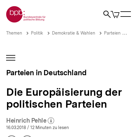
Direkt
Zur Startseite der bpb
zum
0
Artikel
Sho
Seiteninhalt
im
Naviga
Suche
springen
War
öffne
öffnen
öff
Pfadnavigation
Die
Brotkrümelnavigation
Themen
Politik
Demokratie & Wahlen
Parteien
Par
Europäisierung
der
politischen
Parteien
INHALTSNAVIGATION
|
ÖFFNEN
Parteien
Parteien in Deutschland
in
Deutschland
|
Die Europäisierung der
bpb.de
politischen Parteien
Heinrich Pehle
(Mehr zum Autor)
öffnen
16.03.2018
/ 12 Minuten zu lesen