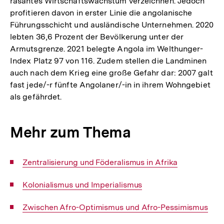
rasantes Wirtschaftswachstum verzeichnen. Jedoch
profitieren davon in erster Linie die angolanische
Führungsschicht und ausländische Unternehmen. 2020
lebten 36,6 Prozent der Bevölkerung unter der
Armutsgrenze. 2021 belegte Angola im Welthunger-
Index Platz 97 von 116. Zudem stellen die Landminen
auch nach dem Krieg eine große Gefahr dar: 2007 galt
fast jede/-r fünfte Angolaner/-in in ihrem Wohngebiet
als gefährdet.
Mehr zum Thema
Interner
Zentralisierung und Föderalismus in Afrika
Link:
Interner
Kolonialismus und Imperialismus
Link:
Interner
Zwischen Afro-Optimismus und Afro-Pessimismus
Link: