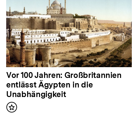
g
e
r
I
n
h
a
l
N
Vor 100 Jahren: Großbritannien
t
ä
entlässt Ägypten in die
:
c
Unabhängigkeit
h
Inhalt
s
merken
t
e