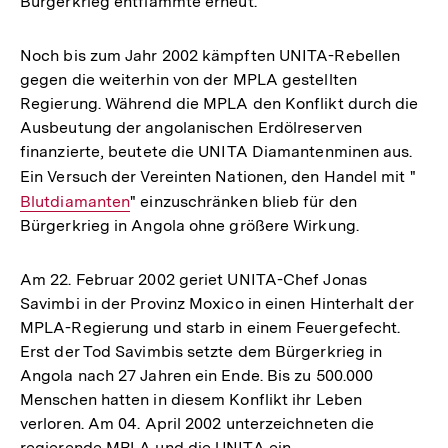
Bürgerkrieg entflammte erneut.
Noch bis zum Jahr 2002 kämpften UNITA-Rebellen
gegen die weiterhin von der MPLA gestellten
Regierung. Während die MPLA den Konflikt durch die
Ausbeutung der angolanischen Erdölreserven
finanzierte, beutete die UNITA Diamantenminen aus.
Ein Versuch der Vereinten Nationen, den Handel mit "
Inte
Blutdiamanten
" einzuschränken blieb für den
Link
Bürgerkrieg in Angola ohne größere Wirkung.
Am 22. Februar 2002 geriet UNITA-Chef Jonas
Savimbi in der Provinz Moxico in einen Hinterhalt der
MPLA-Regierung und starb in einem Feuergefecht.
Erst der Tod Savimbis setzte dem Bürgerkrieg in
Angola nach 27 Jahren ein Ende. Bis zu 500.000
Menschen hatten in diesem Konflikt ihr Leben
verloren. Am 04. April 2002 unterzeichneten die
regierende MPLA und die UNITA ein