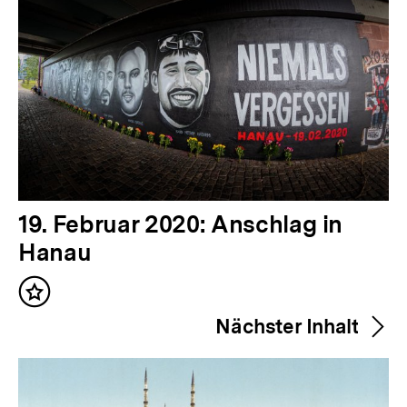
V
19. Februar 2020: Anschlag in
o
Hanau
r
Inhalt
h
merken
Nächster Inhalt
e
r
i