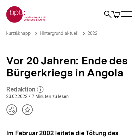
Direkt
Zur Startseite der bpb
zum
0
Artikel
Sho
Seiteninhalt
im
Naviga
Suche
springen
War
öffne
öffnen
öff
Pfadnavigation
Vor
Brotkrümelnavigation
kurz&knapp
Hintergrund aktuell
2022
20
Jahren:
Ende
des
Vor 20 Jahren: Ende des
Bürgerkriegs
in
Bürgerkriegs in Angola
Angola
|
Hintergrund
Redaktion
(Mehr zum Autor)
aktuell
öffnen
23.02.2022
/ 7 Minuten zu lesen
|
bpb.de
Teilen
Inhalt
Optionen
merken
anzeigen
Im Februar 2002 leitete die Tötung des