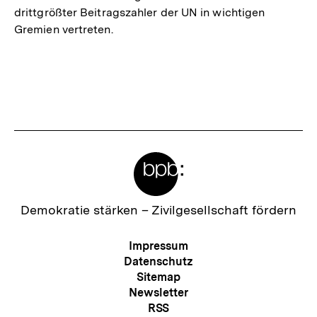
drittgrößter Beitragszahler der UN in wichtigen
Gremien vertreten.
Meta-
Links
Zur
Demokratie stärken –
Zivilgesellschaft fördern
Startseite
der
Meta-
Impressum
bpb
Navigation
Datenschutz
Sitemap
Newsletter
RSS