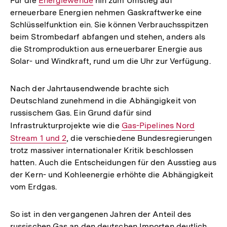
Für die
Interner
Energiewende
hin zum Umstieg auf
erneuerbare Energien nehmen Gaskraftwerke eine
Link:
Schlüsselfunktion ein. Sie können Verbrauchsspitzen
beim Strombedarf abfangen und stehen, anders als
die Stromproduktion aus erneuerbarer Energie aus
Solar- und Windkraft, rund um die Uhr zur Verfügung.
Nach der Jahrtausendwende brachte sich
Deutschland zunehmend in die Abhängigkeit von
russischem Gas. Ein Grund dafür sind
Infrastrukturprojekte wie die
Interner
Gas-Pipelines Nord
Stream 1 und 2
, die verschiedene Bundesregierungen
Link:
trotz massiver internationaler Kritik beschlossen
hatten. Auch die Entscheidungen für den Ausstieg aus
der Kern- und Kohleenergie erhöhte die Abhängigkeit
vom Erdgas.
So ist in den vergangenen Jahren der Anteil des
russischen Gas an den deutschen Importen deutlich