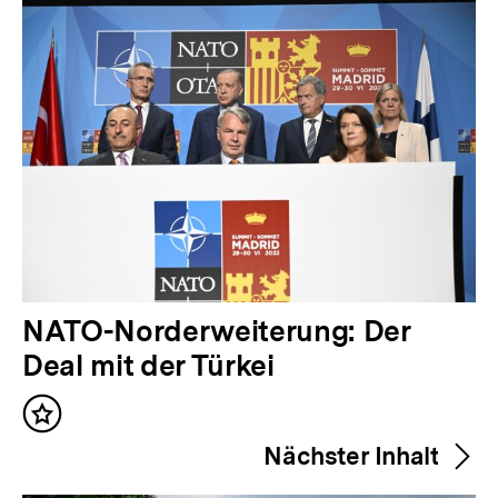
Inhalte
V
NATO-Norderweiterung: Der
o
Deal mit der Türkei
r
Inhalt
h
merken
Nächster Inhalt
e