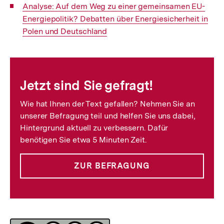
Interner
Analyse: Auf dem Weg zu einer gemeinsamen EU-
Link:
Energiepolitik? Debatten über Energiesicherheit in
Polen und Deutschland
Fussnoten
Jetzt sind Sie gefragt!
Wie hat Ihnen der Text gefallen? Nehmen Sie an
unserer Befragung teil und helfen Sie uns dabei,
Hintergrund aktuell zu verbessern. Dafür
benötigen Sie etwa 5 Minuten Zeit.
ZUR BEFRAGUNG