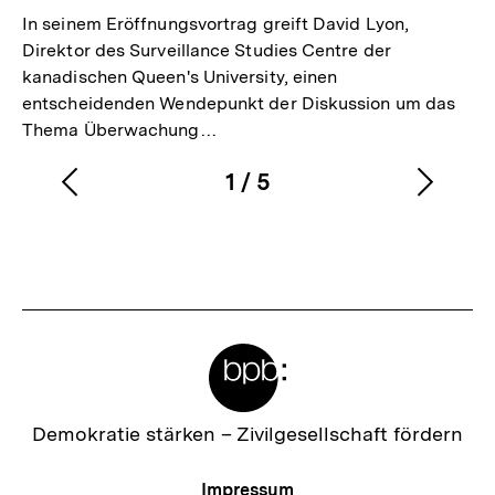
In seinem Eröffnungsvortrag greift David Lyon,
Direktor des Surveillance Studies Centre der
kanadischen Queen's University, einen
entscheidenden Wendepunkt der Diskussion um das
Thema Überwachung…
1
/
5
Vorherigen
Nächs
Karussellinhalt
von
Inhalt
Inhalt
anzeigen
anzei
Meta-
Links
Zur
Demokratie stärken –
Zivilgesellschaft fördern
Startseite
der
Meta-
Impressum