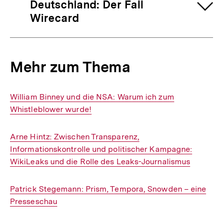
Deutschland: Der Fall
Wirecard
Mehr zum Thema
Interner
William Binney und die NSA: Warum ich zum
Link:
Whistleblower wurde!
Interner
Arne Hintz: Zwischen Transparenz,
Link:
Informationskontrolle und politischer Kampagne:
WikiLeaks und die Rolle des Leaks-Journalismus
Interner
Patrick Stegemann: Prism, Tempora, Snowden – eine
Link:
Presseschau