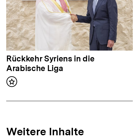
r
I
n
h
a
l
N
Rückkehr Syriens in die
t
ä
Arabische Liga
:
c
Inhalt
h
merken
s
t
e
r
Weitere Inhalte
I