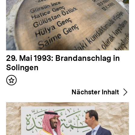
V
29. Mai 1993: Brandanschlag in
o
Solingen
r
Inhalt
h
merken
Nächster Inhalt
e
r
i
g
e