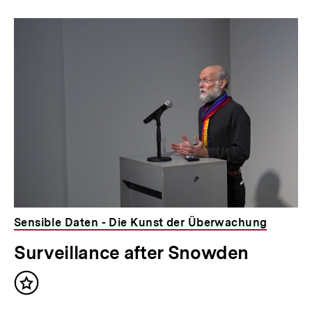
n
Inhaltskarousell
Inhaltskarussell
h
für
überspringen
weitere
a
Inhalte
l
t
:
Sensible Daten - Die Kunst der Überwachung
Surveillance after Snowden
Inhalt
merken