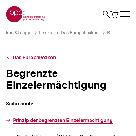
Direkt
Zur Startseite der bpb
zum
0
Artikel
Sho
Seiteninhalt
im
Naviga
Suche
springen
War
öffne
öffnen
öff
Pfadnavigation
Begrenzte
Brotkrümelnavigation
kurz&knapp
Lexika
Das Europalexikon
B
Einzelermächtigung
|
bpb.de
Zurück
Das Europalexikon
zur
Übersicht
Begrenzte
Einzelermächtigung
Siehe auch:
Prinzip der begrenzten Einzelermächtigung