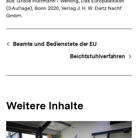
aus: Große Hüttmann / Wehling, Das Europalexikon
(3.Auflage), Bonn 2020, Verlag J. H. W. Dietz Nachf.
GmbH.
Fussnoten
Begriffsnavigation
Content-
Beamte und Bedienstete der EU
Navigation
Beichtstuhlverfahren
Weitere Inhalte