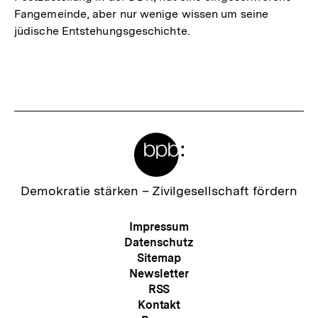
Fangemeinde, aber nur wenige wissen um seine
jüdische Entstehungsgeschichte.
Meta-
Links
Zur
Demokratie stärken –
Zivilgesellschaft fördern
Startseite
der
Meta-
Impressum
bpb
Navigation
Datenschutz
Sitemap
Newsletter
RSS
Kontakt