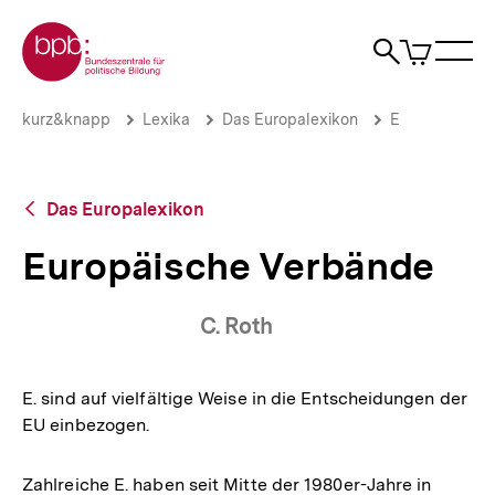
Direkt
Zur Startseite der bpb
zum
0
Artikel
Sho
Seiteninhalt
im
Naviga
Suche
springen
War
öffne
öffnen
öff
Pfadnavigation
Europäische
Brotkrümelnavigation
kurz&knapp
Lexika
Das Europalexikon
E
Verbände
|
bpb.de
Zurück
Das Europalexikon
zur
Übersicht
Europäische Verbände
C. Roth
E. sind auf vielfältige Weise in die Entscheidungen der
EU einbezogen.
Zahlreiche E. haben seit Mitte der 1980er-Jahre in