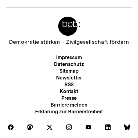
Meta-
Links
Zur
Demokratie stärken –
Zivilgesellschaft fördern
Startseite
der
Meta-
Impressum
bpb
Navigation
Datenschutz
Sitemap
Newsletter
RSS
Kontakt
Presse
Barriere melden
Erklärung zur Barrierefreiheit
Auf
Auf
Auf
Auf
Auf
Auf
Au
Folgen
Folgen
Folgen
Folgen
Folgen
Folgen
Fol
Facebook
Mastodon
X
Instagram
Youtube
LinkedIn
Bl
Sie
Sie
Sie
Sie
Sie
Sie
Sie