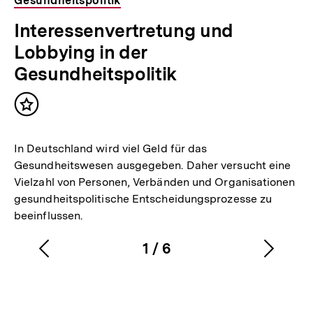
Gesundheitspolitik
Interessenvertretung und
Lobbying in der
Gesundheitspolitik
Inhalt
merken
In Deutschland wird viel Geld für das
Gesundheitswesen ausgegeben. Daher versucht eine
Vielzahl von Personen, Verbänden und Organisationen
gesundheitspolitische Entscheidungsprozesse zu
beeinflussen.
1
/
6
Vorherigen
Nächs
Karussellinhalt
von
Inhalt
Inhalt
anzeigen
anzei