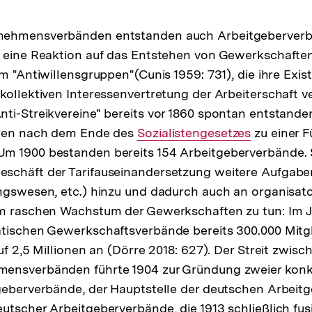
nehmensverbänden entstanden auch Arbeitgeberverb
 eine Reaktion auf das Entstehen von Gewerkschaften
um "Antiwillensgruppen"(Cunis 1959: 731), die ihre Exi
kollektiven Interessenvertretung der Arbeiterschaft v
ti-Streikvereine" bereits vor 1860 spontan entstand
hren nach dem Ende des
Interner
Sozialistengesetzes
zu einer F
m 1900 bestanden bereits 154 Arbeitgeberverbände.
Link:
schäft der Tarifauseinandersetzung weitere Aufgabe
ngswesen, etc.) hinzu und dadurch auch an organisator
em raschen Wachstum der Gewerkschaften zu tun: Im J
tischen Gewerkschaftsverbände bereits 300.000 Mitgli
uf 2,5 Millionen an (Dörre 2018: 627). Der Streit zwis
ensverbänden führte 1904 zur Gründung zweier konk
tgeberverbände, der Hauptstelle der deutschen Arbeit
utscher Arbeitgeberverbände, die 1913 schließlich fus