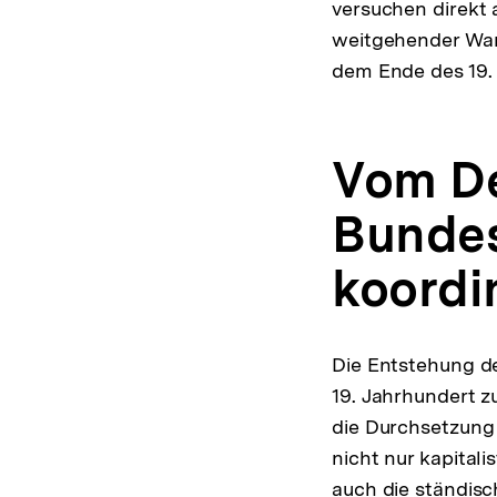
versuchen direkt 
weitgehender Wan
dem Ende des 19.
Vom De
Bundes
koordi
Die Entstehung de
19. Jahrhundert z
die Durchsetzung 
nicht nur kapital
auch die ständisc