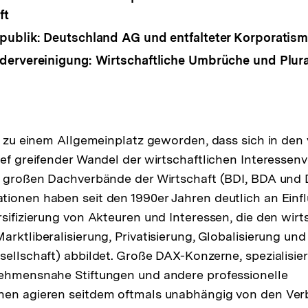
ft
ublik: Deutschland AG und entfalteter Korporatis
ervereinigung: Wirtschaftliche Umbrüche und Plura
le zu einem Allgemeinplatz geworden, dass sich in de
ief greifender Wandel der wirtschaftlichen Interessen
ie großen Dachverbände der Wirtschaft (BDI, BDA und
ionen haben seit den 1990er Jahren deutlich an Einfl
rsifizierung von Akteuren und Interessen, die den wirt
arktliberalisierung, Privatisierung, Globalisierung un
sellschaft) abbildet. Große DAX-Konzerne, spezialisi
nehmensnahe Stiftungen und andere professionelle
nen agieren seitdem oftmals unabhängig von den Ve