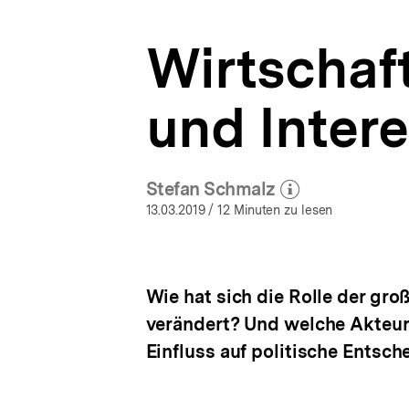
a
t
Wirtschaf
i
o
n
und Inter
Stefan Schmalz
(Mehr zum Autor)
öffnen
13.03.2019
/ 12 Minuten zu lesen
Wie hat sich die Rolle der gr
verändert? Und welche Akteur
Einfluss auf politische Ents