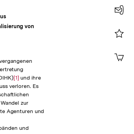
mus
Konta
lisierung von
0
Merklist
ansehen
0
Artik
im
n vergangenen
Shop-
vertretung
Warenko
 DIHK)
Zur
[1]
und ihre
ansehen
uss verloren. Es
Auflösung
schaftlichen
der
d Wandel zur
Fußnote
erte Agenturen und
rbänden und