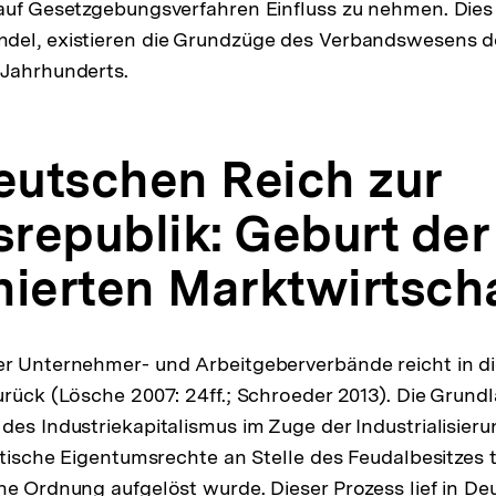
auf Gesetzgebungsverfahren Einfluss zu nehmen. Dies 
del, existieren die Grundzüge des Verbandswesens d
 Jahrhunderts.
utschen Reich zur
republik: Geburt der
nierten Marktwirtsch
r Unternehmer- und Arbeitgeberverbände reicht in die
urück (Lösche 2007: 24ff.; Schroeder 2013). Die Grundl
des Industriekapitalismus im Zuge der Industrialisier
istische Eigentumsrechte an Stelle des Feudalbesitzes 
he Ordnung aufgelöst wurde. Dieser Prozess lief in D