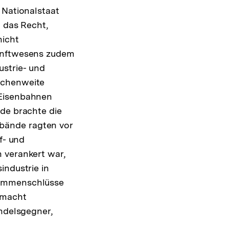
 Nationalstaat
o das Recht,
nicht
Zunftwesens zudem
ustrie- und
nchenweite
 Eisenbahnen
nde brachte die
bände ragten vor
f- und
 verankert war,
industrie in
sammenschlüsse
iemacht
andelsgegner,