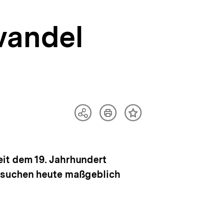
wandel
Artikel
Teilen
Inhalt
drucken
Optionen
merken
anzeigen
it dem 19. Jahrhundert
ersuchen heute maßgeblich