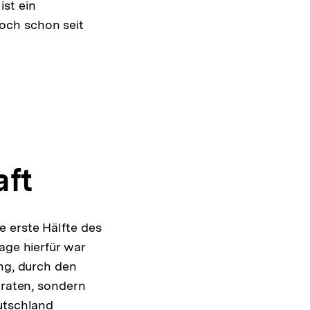
ist ein
och schon seit
aft
 erste Hälfte des
age hierfür war
ung, durch den
traten, sondern
eutschland