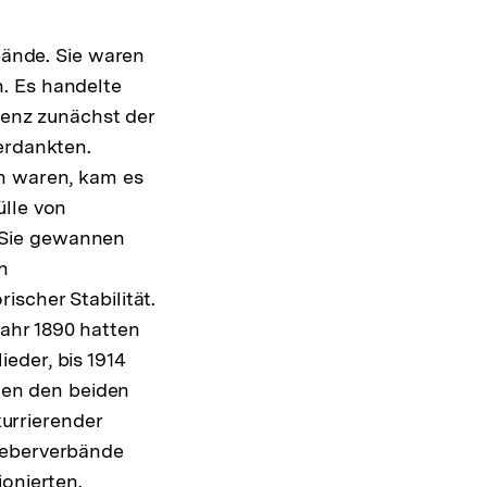
ände. Sie waren
. Es handelte
stenz zunächst der
erdankten.
en waren, kam es
ülle von
 Sie gewannen
n
ischer Stabilität.
ahr 1890 hatten
eder, bis 1914
chen den beiden
urrierender
geberverbände
ionierten.