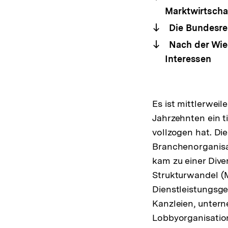
Marktwirtscha
Die Bundesrep
Nach der Wied
Interessen
Es ist mittlerwei
Jahrzehnten ein t
vollzogen hat. D
Branchenorganisat
kam zu einer Dive
Strukturwandel (M
Dienstleistungsge
Kanzleien, unter
Lobbyorganisatio