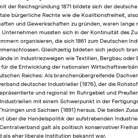
mit der Reichsgründung 1871 bildete sich der deutsche
ale bürgerliche Rechte wie die Koalitionsfreiheit, als
chaften und Gewerkschaften zu gründen, waren lange 
ie Unternehmen mussten sich in der Kontinuität des 
mmern organisieren, die sich 1861 zum Deutschen Ind
menschlossen. Gleichzeitig bildeten sich jedoch bra
nde in Industriezweigen wie Textilien, Bergbau oder
 für die Entwicklung der nationalen Wirtschaftsverbä
tschen Reiches: Als branchenübergreifende Dachver
erband deutscher Industrieller (1876), der die Rohstof
epräsentierte und regional im Ruhrgebiet und Preußen
Industriellen mit einem Schwerpunkt in der Fertigungs
Thüringen und Sachsen (1891) heraus. Die beiden Zu
kt über die Handelspolitik der aufstrebenden Industr
Centralverband galt als politisch konservativer Freih
als eher liberale Institution bekannt war.