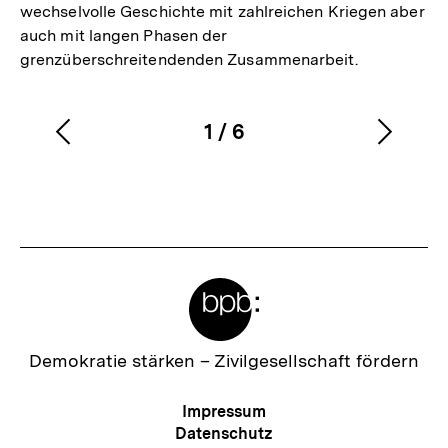
wechselvolle Geschichte mit zahlreichen Kriegen aber
auch mit langen Phasen der
grenzüberschreitendenden Zusammenarbeit.
1
/
6
Vorherigen
Nächs
Karussellinhalt
von
Inhalt
Inhalt
anzeigen
anzei
Meta-
Links
Zur
Demokratie stärken –
Zivilgesellschaft fördern
Startseite
der
Meta-
Impressum
bpb
Navigation
Datenschutz