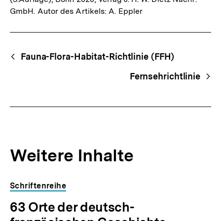
GmbH. Autor des Artikels: A. Eppler
Fussnoten
Begriffsnavigation
Content-
Fauna-Flora-Habitat-Richtlinie (FFH)
Navigation
Fernsehrichtlinie
Weitere Inhalte
Inhaltskarousell
Inhaltskarussell
Schriftenreihe
für
überspringen
63 Orte der deutsch-
weitere
Inhalte