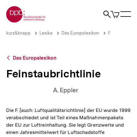
Direkt
Zur Startseite der bpb
zum
0
Artikel
Sho
Seiteninhalt
im
Naviga
Suche
springen
War
öffne
öffnen
öff
Pfadnavigation
Feinstaubrichtlinie
Brotkrümelnavigation
kurz&knapp
Lexika
Das Europalexikon
F
|
bpb.de
Zurück
Das Europalexikon
zur
Übersicht
Feinstaubrichtlinie
A. Eppler
Die F. [auch: Luftqualitätsrichtlinie] der EU wurde 1999
verabschiedet und ist Teil eines Maßnahmenpakets
der EU zur Luftreinhaltung. Sie legt Grenzwerte und
einen Jahresmittelwert für Luftschadstoffe