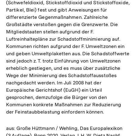
(Schwefeldioxid, Stickstoffdioxid und Stickstoffoxide,
Partikel, Blei) fest und gibt Anweisungen für
differenzierte Gegenmaßnahmen. Zahlreiche
Großstädte verstoßen gegen die Grenzwerte. Die
Mitgliedstaaten stellen aufgrund der F.
Luftreinhaltepläne zur Schadstoffminimierung auf.
Kommunen richten aufgrund der F. Umweltzonen ein
und geben Umweltplaketten aus. Die Schadstoffwerte
sind jedoch z. T. trotz Einführung von Umweltzonen
erheblich gestiegen, und es muss über zusätzliche
Wege der Minimierung des Schadstoffausstoßes
nachgedacht werden. Im Juli 2008 hat der
Europäische Gerichtshof (EuGH) ein Urteil
gesprochen, demzufolge die Bürger von den
Kommunen konkrete Maßnahmen zur Reduzierung
der Feinstaubbelastung einfordern können.
aus: Große Hüttmann / Wehling, Das Europalexikon
(3.Auflage), Bonn 2020, Verlag J. H. W. Dietz Nachf.