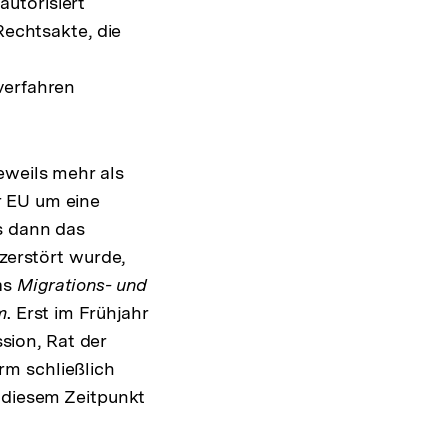
utorisiert
Rechtsakte, die
verfahren
eweils mehr als
r EU um eine
s dann das
 zerstört wurde,
as
Migrations- und
m
. Erst im Frühjahr
ion, Rat der
rm schließlich
u diesem Zeitpunkt