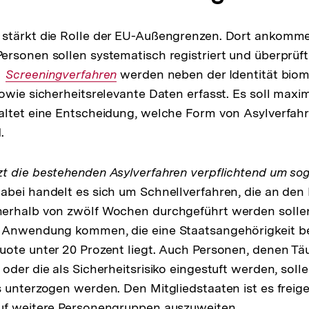
stärkt die Rolle der EU-Außengrenzen. Dort ankomm
rsonen sollen systematisch registriert und überprüf
Externer
Screeningverfahren
werden neben der Identität biom
owie sicherheitsrelevante Daten erfasst. Es soll maxi
Link:
altet eine Entscheidung, welche Form von Asylverfah
.
zt die bestehenden Asylverfahren verpflichtend um s
Dabei handelt es sich um Schnellverfahren, die an den
erhalb von zwölf Wochen durchgeführt werden sollen.
Anwendung kommen, die eine Staatsangehörigkeit besi
uote unter 20 Prozent liegt. Auch Personen, denen T
der die als Sicherheitsrisiko eingestuft werden, solle
 unterzogen werden. Den Mitgliedstaaten ist es freiges
uf weitere Personengruppen auszuweiten.