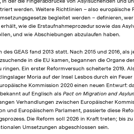
in der die Fingerabdrücke von Asylsuchenden und una
Link:
triert werden. Weitere Richtlinien – also europäische 
msetzungsgesetze begleitet werden – definieren, wer
 erhält, wie die Erstaufnahmeprozedur sowie das Asyl
sollen, und wie Abschiebungen abzulaufen haben.
m des GEAS fand 2013 statt. Nach 2015 und 2016, als j
utzsuchende in die EU kamen, begannen die Organe de
 ringen. Ein erster Reformversuch scheiterte 2019. Al
tlingslager Moria auf der Insel Lesbos durch ein Feuer
 Europäische Kommission 2020 einen neuen Entwurf: d
 bekannt auf Englisch als
Pact on Migration and Asylu
langen Verhandlungen zwischen Europäischer Kommiss
on und Europäischem Parlament, passierte diese Refo
prozess. Die Reform soll 2026 in Kraft treten; bis z
nationalen Umsetzungen abgeschlossen sein.