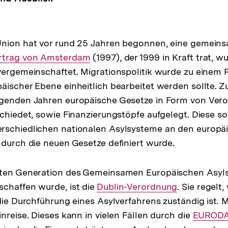
nion hat vor rund 25 Jahren begonnen, eine gemeinsa
terner
rtrag von Amsterdam
(1997), der 1999 in Kraft trat, w
ergemeinschaftet. Migrationspolitik wurde zu einem Pol
k:
äischer Ebene einheitlich bearbeitet werden sollte. 
lgenden Jahren europäische Gesetze in Form von Ve
chiedet, sowie Finanzierungstöpfe aufgelegt. Diese sol
rschiedlichen nationalen Asylsysteme an den europä
 durch die neuen Gesetze definiert wurde.
sten Generation des Gemeinsamen Europäischen Asyl
chaffen wurde, ist die
Interner
Dublin-Verordnung
. Sie regelt
die Durchführung eines Asylverfahrens zuständig ist. M
Link:
nreise. Dieses kann in vielen Fällen durch die
Interner
EURODA