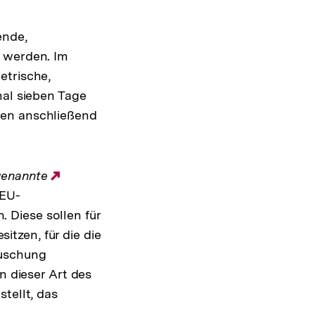
ende,
t werden. Im
etrische,
mal sieben Tage
ren anschließend
ogenannte
Externer
 EU-
Link:
 Diese sollen für
tzen, für die die
äuschung
n dieser Art des
tellt, das