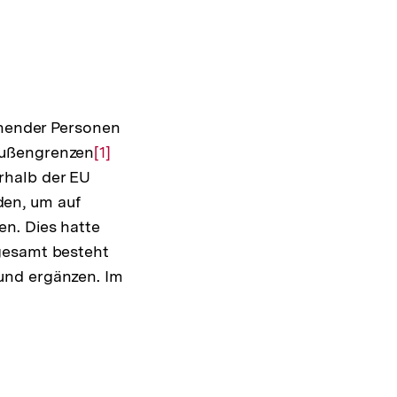
chender Personen
Außengrenzen
Zur
[1]
rhalb der EU
Auflösung
en, um auf
der
en. Dies hatte
Fußnote
gesamt besteht
und ergänzen. Im