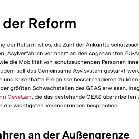
e der Reform
ung der Reform ist es, die Zahl der Ankünfte schutzsu
ken, Asylverfahren vermehrt an den sogenannten EU-
wie die Mobilität von schutzsuchenden Personen inne
Zudem soll das Gemeinsame Asylsystem gestärkt werd
und krisenhafte Ereignisse besser reagieren zu könn
ne der größten Schwachstellen des GEAS erwiesen. Ins
terner
hn Gesetzen
, die das bestehende GEAS überarbeiten 
 die wichtigsten Veränderungen besprochen.
nk:
ahren an der Außengrenze