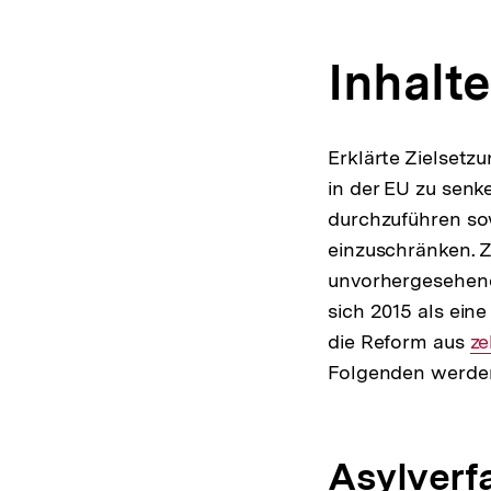
Inhalt
Erklärte Zielsetz
in der EU zu sen
durchzuführen so
einzuschränken. 
unvorhergesehene 
sich 2015 als ei
die Reform aus
In
ze
Folgenden werden
Li
Asylverf