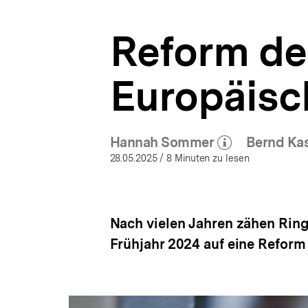
Asylpolitik
a
|
t
bpb.de
Reform d
i
o
n
Europäisc
Hannah Sommer
Bernd Ka
(Mehr zum Autor)
öffnen
28.05.2025
/ 8 Minuten zu lesen
Nach vielen Jahren zähen Rin
Frühjahr 2024 auf eine Refor