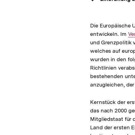
Die Europäische U
entwickeln. Im
In
Ve
und Grenzpolitik v
Lin
welches auf europ
wurden in den fo
Richtlinien verabs
bestehenden unte
anzugleichen, der
Kernstück der er
das nach 2000 ges
Mitgliedstaat für 
Land der ersten Ei