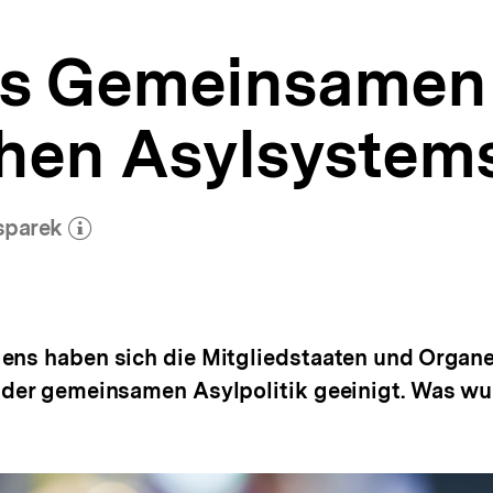
es Gemeinsamen
hen Asylsystem
sparek
(Mehr zum Autor)
öffnen
gens haben sich die Mitgliedstaaten und Organ
m der gemeinsamen Asylpolitik geeinigt. Was w