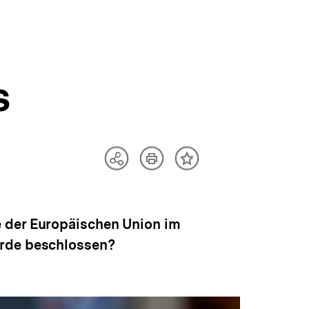
s
Artikel
Teilen
Inhalt
drucken
Optionen
merken
anzeigen
e der Europäischen Union im
urde beschlossen?