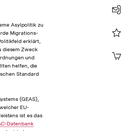
Konta
me Asylpolitik zu
0
urde Migrations-
itikfeld erklärt,
Merklist
ansehen
Zu diesem Zweck
0
Artik
im
rordnungen und
Shop-
lten helfen, die
Warenko
ischen Standard
ansehen
systems (GEAS),
, welcher EU-
eistens ist es das
C-Datenbank