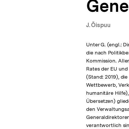
Gener
a
t
i
o
J. Õispuu
n
Unter G. (engl.: D
die nach Politikb
Kommission. Aller
Rates der EU und
(Stand: 2019), die
Wettbewerb, Verke
humanitäre Hilfe),
Übersetzen) glied
den Verwaltungsa
Generaldirektoren
verantwortlich si