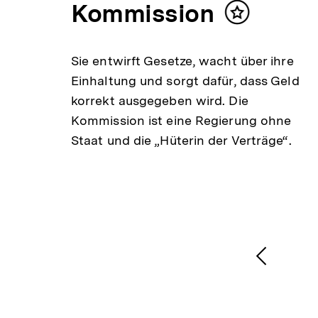
Kommission
Inhalt
merken
Sie entwirft Gesetze, wacht über ihre
risen
Einhaltung und sorgt dafür, dass Geld
korrekt ausgegeben wird. Die
 um
Kommission ist eine Regierung ohne
eiben
Staat und die „Hüterin der Verträge“.
rten
1
/
2
Karussellinhalt
von
Vorheri
Inhalt
anzeige