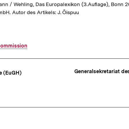
nn / Wehling, Das Europalexikon (3.Auflage), Bonn 20
mbH. Autor des Artikels: J. Õispuu
Kommission
ffsnavigation
Generalsekretariat d
e (EuGH)