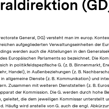
aldirektion (GD
irectorate General, DG) versteht man im europ. Kontext
ereichen aufgegliederten Verwaltungseinheiten der Eu
dings werden auch die Abteilungen in den Generalsek
 des Europäischen Parlaments so bezeichnet. Die Kom
 sich in politikfeldspezifische G. (z. B. Binnenmarkt, En
hr, Handel), in Außenbeziehungen (z. B. Nachbarschaf
 in allgemeine Dienste (z. B. Kommunikation) und inter
ern. Zusammen mit weiteren Dienststellen (z. B. Eurost
pparat der Kommission. Die G. werden durch hohe Be
, geleitet, die dem jeweiligen Kommissar unterstellt 
nd. Häufig wird anstelle von G. auch die engl. Abkürz