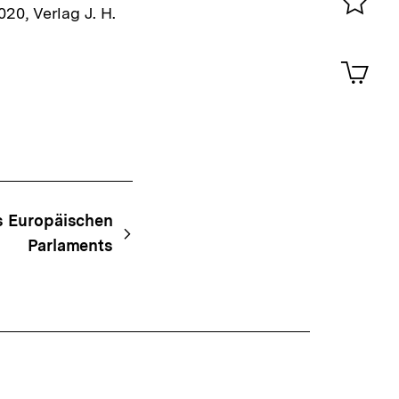
20, Verlag J. H.
Merklist
ansehen
0
Artik
im
Shop-
Warenko
ansehen
es Europäischen
Parlaments