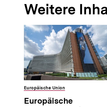
Weitere Inha
Inhaltskarousell
Inhaltskarussell
für
überspringen
weitere
Inhalte
,00 €
Europäische Union
Europäische
n