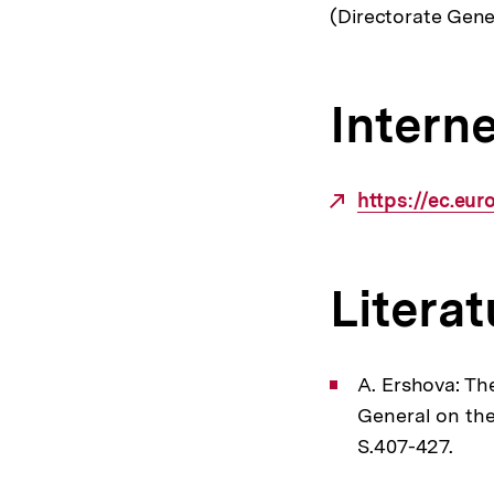
(Directorate Gene
Interne
Externer
https://ec.eu
Link:
Literat
A. Ershova: Th
General on the 
S.407-427.