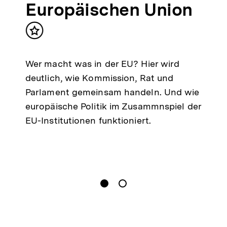
Europäischen Union
Inhalt
merken
Wer macht was in der EU? Hier wird
deutlich, wie Kommission, Rat und
Parlament gemeinsam handeln. Und wie
europäische Politik im Zusammnspiel der
EU-Institutionen funktioniert.
gen
Springe zum Inhalt
1
(
Aktueller Inhalt
)
Springe zum Inhalt
2
n