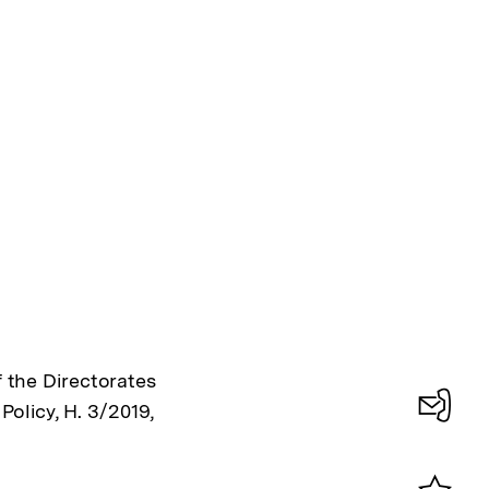
 the Directorates
Policy, H. 3/2019,
Konta
0