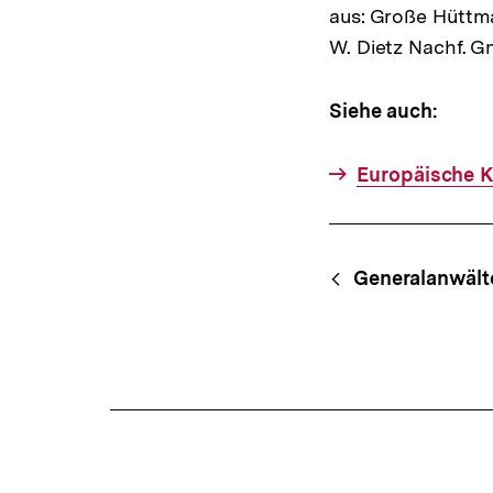
aus: Große Hüttma
W. Dietz Nachf. G
Siehe auch:
Europäische 
Fussnoten
Content-
Begri
Generalanwält
Navigation