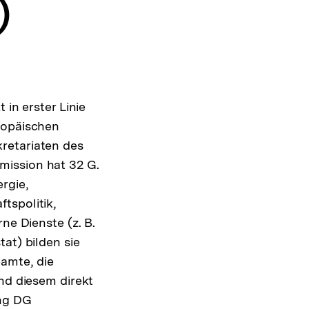
)
 in erster Linie
ropäischen
retariaten des
mission hat 32 G.
ergie,
tspolitik,
ne Dienste (z. B.
at) bilden sie
amte, die
und diesem direkt
ung DG