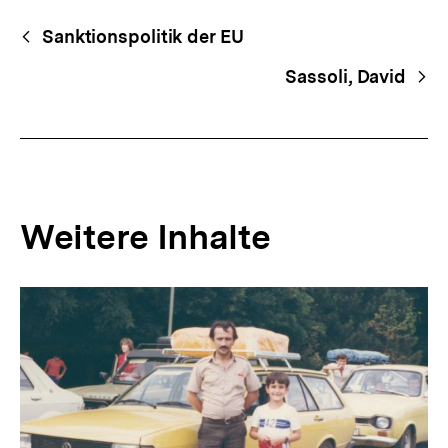
Fussnoten
Begriffsnavigation
Content-
Sanktionspolitik der EU
Navigation
Sassoli, David
Weitere Inhalte
Inhaltskarousell
Inhaltskarussell
für
überspringen
weitere
Inhalte