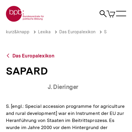
Direkt
Zur Startseite der bpb
zum
0
Artikel
Sho
Seiteninhalt
im
Naviga
Suche
springen
War
öffne
öffnen
öff
Pfadnavigation
SAPARD
Brotkrümelnavigation
kurz&knapp
Lexika
Das Europalexikon
S
|
bpb.de
Zurück
Das Europalexikon
zur
Übersicht
SAPARD
J. Dieringer
S. [engl.: Special accession programme for agriculture
and rural development] war ein Instrument der EU zur
Heranführung von Staaten im Beitrittsprozess. Es
wurde im Jahre 2000 vor dem Hintergrund der