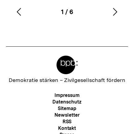
1
/
6
Vorherigen
Nächs
Karussellinhalt
von
Inhalt
Inhalt
anzeigen
anzei
Meta-
Links
Zur
Demokratie stärken –
Zivilgesellschaft fördern
Startseite
der
Meta-
Impressum
bpb
Navigation
Datenschutz
Sitemap
Newsletter
RSS
Kontakt