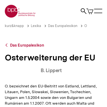
Direkt
Zur Startseite der bpb
zum
0
Artikel
Sho
Seiteninhalt
im
Naviga
Suche
springen
War
öffne
öffnen
öff
Pfadnavigation
Osterweiterung
Brotkrümelnavigation
kurz&knapp
Lexika
Das Europalexikon
O
der
EU
|
bpb.de
Zurück
Das Europalexikon
zur
Übersicht
Osterweiterung der EU
B. Lippert
O. bezeichnet den EU-Beitritt von Estland, Lettland,
Litauen, Polen, Slowakei, Slowenien, Tschechien,
Ungarn am 1.5.2004 sowie den von Bulgarien und
Rumänien am 1.1.2007. Oft werden auch Malta und