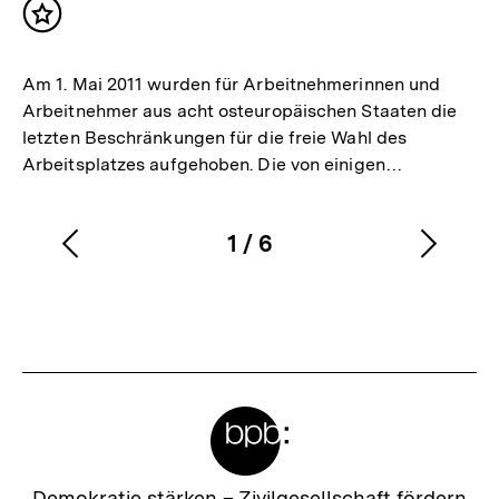
Inhalt
merken
Am 1. Mai 2011 wurden für Arbeitnehmerinnen und
Arbeitnehmer aus acht osteuropäischen Staaten die
letzten Beschränkungen für die freie Wahl des
Arbeitsplatzes aufgehoben. Die von einigen…
1
/
6
Vorherigen
Nächs
Karussellinhalt
von
Inhalt
Inhalt
anzeigen
anzei
Meta-
Links
Zur
Demokratie stärken –
Zivilgesellschaft fördern