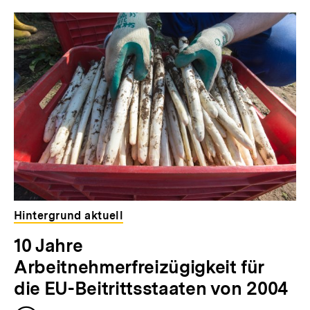
Inhaltskarousell
Inhaltskarussell
für
überspringen
weitere
Inhalte
Hintergrund aktuell
10 Jahre
Arbeitnehmerfreizügigkeit für
die EU-Beitrittsstaaten von 2004