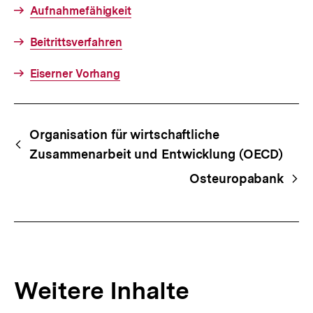
Aufnahmefähigkeit
Beitrittsverfahren
Eiserner Vorhang
Fussnoten
Begriffsnavigation
Content-
Organisation für wirtschaftliche
Navigation
Zusammenarbeit und Entwicklung (OECD)
Osteuropabank
Weitere Inhalte