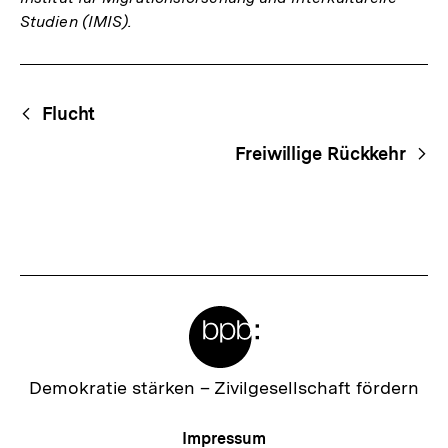
Studien (IMIS).
Fussnoten
Begriffsnavigation
Content-
Flucht
Navigation
Freiwillige Rückkehr
Meta-
Links
Zur
Demokratie stärken –
Zivilgesellschaft fördern
Startseite
der
Meta-
Impressum
bpb