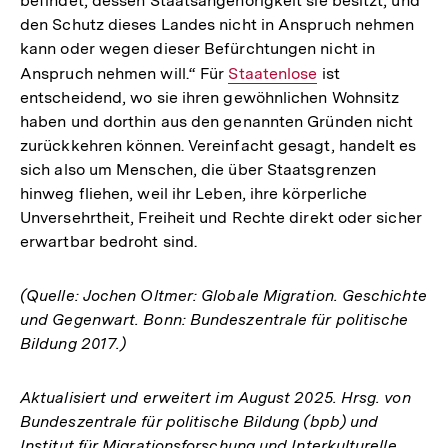
befindet, dessen Staatsangehörigkeit sie besitzt, und
den Schutz dieses Landes nicht in Anspruch nehmen
kann oder wegen dieser Befürchtungen nicht in
Anspruch nehmen will.“ Für
Interner
Staatenlose
ist
entscheidend, wo sie ihren gewöhnlichen Wohnsitz
Link:
haben und dorthin aus den genannten Gründen nicht
zurückkehren können. Vereinfacht gesagt, handelt es
sich also um Menschen, die über Staatsgrenzen
hinweg fliehen, weil ihr Leben, ihre körperliche
Unversehrtheit, Freiheit und Rechte direkt oder sicher
erwartbar bedroht sind.
(Quelle: Jochen Oltmer: Globale Migration. Geschichte
und Gegenwart. Bonn: Bundeszentrale für politische
Bildung 2017.)
Aktualisiert und erweitert im August 2025. Hrsg. von
Bundeszentrale für politische Bildung (bpb) und
Institut für Migrationsforschung und Interkulturelle