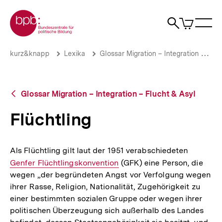
Direkt
Zur Startseite der bpb
zum
0
Artikel
Sho
Seiteninhalt
im
Naviga
Suche
springen
War
öffne
öffnen
öff
Pfadnavigation
Flüchtling
Brotkrümelnavigation
kurz&knapp
Lexika
Glossar Migration – Integration – Flucht & Asyl
|
bpb.de
Zurück
Glossar Migration – Integration – Flucht & Asyl
zur
Übersicht
Flüchtling
Als Flüchtling gilt laut der 1951 verabschiedeten
Interner
Genfer Flüchtlingskonvention
(GFK) eine Person, die
Link:
wegen „der begründeten Angst vor Verfolgung wegen
ihrer Rasse, Religion, Nationalität, Zugehörigkeit zu
einer bestimmten sozialen Gruppe oder wegen ihrer
politischen Überzeugung sich außerhalb des Landes