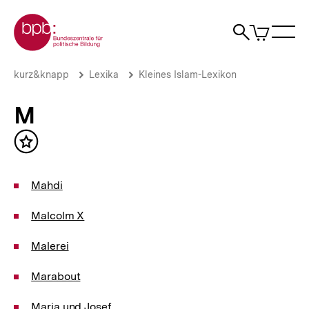
Direkt
Zur Startseite der bpb
zum
0
Artikel
Sho
Seiteninhalt
im
Naviga
Suche
springen
War
öffne
öffnen
öff
Pfadnavigation
M
Brotkrümelnavigation
kurz&knapp
Lexika
Kleines Islam-Lexikon
|
bpb.de
M
Inhalt
merken
Mahdi
Malcolm X
Malerei
Marabout
Maria und Josef