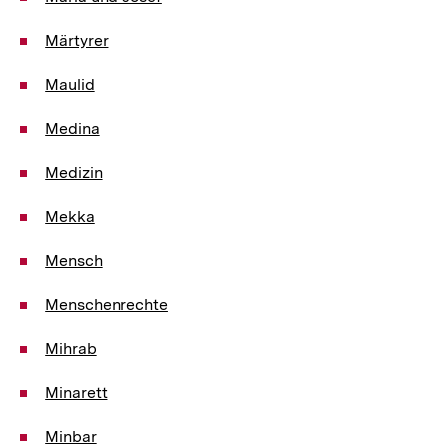
Märtyrer
Maulid
Medina
Medizin
Mekka
Mensch
Menschenrechte
Mihrab
Minarett
Minbar