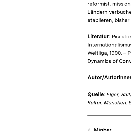
reformist. mission
Ländern verbuchen
etablieren, bisher
Literatur:
Piscatori
Internationalismu
Weltliga, 1990. – 
Dynamics of Conve
Autor/Autorinne
Quelle:
Elger, Ralf
Kultur. München: 6
Fussnoten
Content-
Minbar