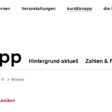
ernen
Veranstaltungen
kurz&knapp
die
pp
Hintergrund aktuell
Zahlen & 
ion
M
Mission
Lexikon