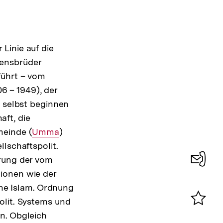
r Linie auf die
bensbrüder
führt – vom
 – 1949), der
m selbst beginnen
ft, die
ein­de (
Interner
Umma
)
lschaftspolit.
Link:
erung der vom
ionen wie der
Konta
ine Islam. Ordnung
0
olit. Systems und
Merklist
en. Obgleich