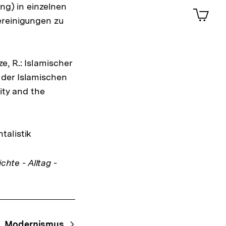
ansehen
0
ung) in einzelnen
Artik
im
ereinigungen zu
Shop-
Warenko
ansehen
ze, R.: Islamischer
 der Islamischen
ity and the
talistik
chte - Alltag -
Modernismus