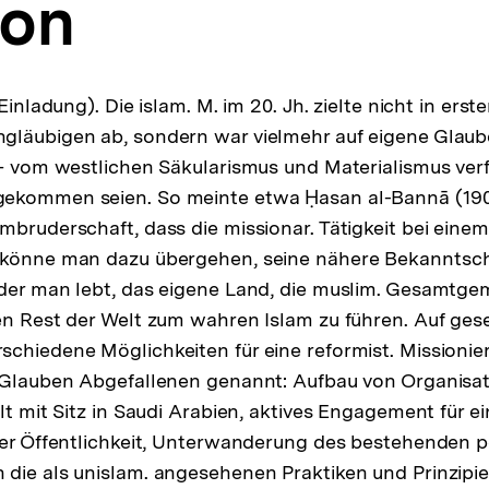
ion
Einladung). Die islam. M. im 20. Jh. zielte nicht in erste
gläubigen ab, sondern war vielmehr auf eigene Glau
 – vom west­lichen Säkularismus und Materialismus ver
ekommen seien. So meinte etwa Ḥasan al-­Bannā (1906
mbruderschaft, dass die mis­sionar. Tätigkeit bei eine
 könne man dazu übergehen, seine nähere Bekanntscha
der man lebt, das eigene Land, die muslim. Ge­samtgem
en Rest der Welt zum wahren Islam zu führen. Auf gesel
chiedene Möglichkeiten für eine reformist. Missioni
 Glauben Abgefallenen genannt: Aufbau von Organisat
elt mit Sitz in Saudi Arabien, aktives Engagement für e
der ­Öffentlichkeit, Unterwanderung des bestehenden p
n die als unislam. angesehenen Praktiken und Prin­zipi