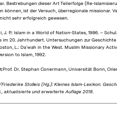
ar. Bestrebungen dieser Art Teilerfolge (Re-­Islamisier
 können, ist der Versuch, überregionale missionar. V
 nicht sehr erfolgreich gewesen.
, J. P.: Islam in a World of Nation-­States, 1986. – Schul
s im 20. Jahrhundert. Untersuchungen zur Geschichte
Poston, L.: Daʾwah in the West. Muslim Missio­nary Activ
rsion to Islam, 1992.
n:
Prof. Dr. Stephan Conermann, Universität Bonn, Orien
/Friederike Stolleis (Hg.): Kleines Islam-Lexikon. Geschi
., aktualisierte und erweiterte Auflage 2018.