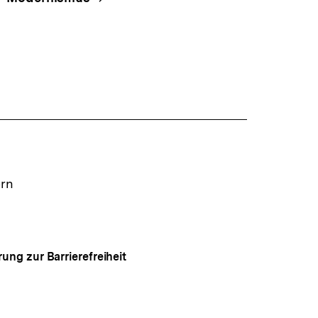
ern
rung zur Barrierefreiheit
Auf
gen