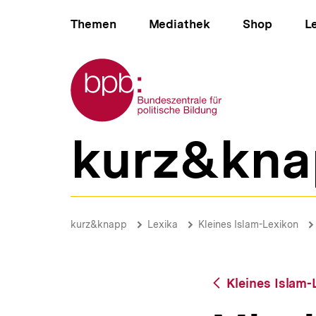
Direkt
Hauptnavigation
zum
Themen
Mediathek
Shop
L
Seiteninhalt
springen
Zur Startseite der bpb
kurz&kna
B
e
r
e
i
Mission
c
|
Brotkrümelnavigation
Pfadnavigat
kurz&knapp
Lexika
Kleines Islam-Lexikon
h
bpb.de
s
n
a
Zurück
Kleines Islam-
v
zur
i
Übersicht
g