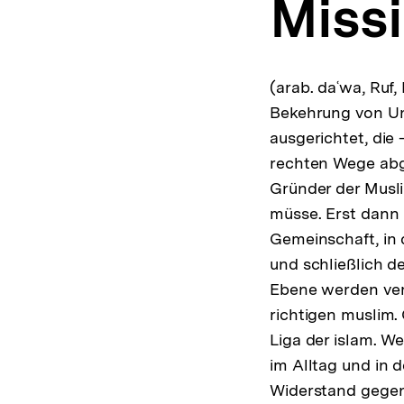
Miss
a
t
i
o
n
(arab. daʿwa, Ruf, 
Bekehrung von Un
ausgerichtet, die
rechten Wege abg
Gründer der Musli
müsse. Erst dann
Gemeinschaft, in 
und schließlich d
Ebene werden vers
richtigen muslim.
Liga der islam. W
im Alltag und in 
Wi­der­stand gege