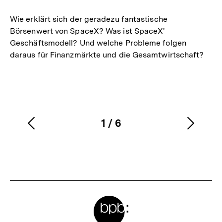
merken
Wie erklärt sich der geradezu fantastische
Börsenwert von SpaceX? Was ist SpaceX'
Geschäftsmodell? Und welche Probleme folgen
daraus für Finanzmärkte und die Gesamtwirtschaft?
1
/
6
Vorherigen
Nächs
Karussellinhalt
von
Inhalt
Inhalt
anzeigen
anzei
Meta-