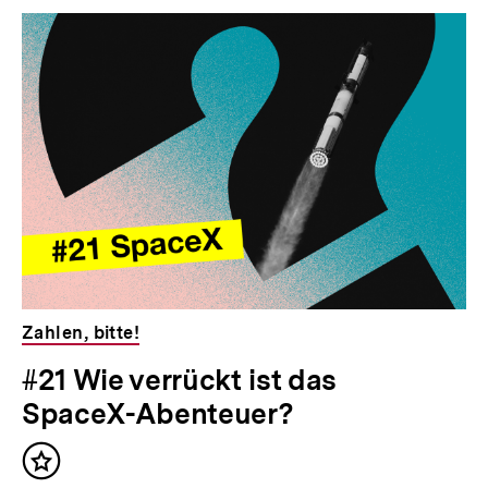
Inhaltskarousell
Inhaltskarussell
für
überspringen
weitere
Inhalte
Zahlen, bitte!
#21 Wie verrückt ist das
SpaceX-Abenteuer?
Inhalt