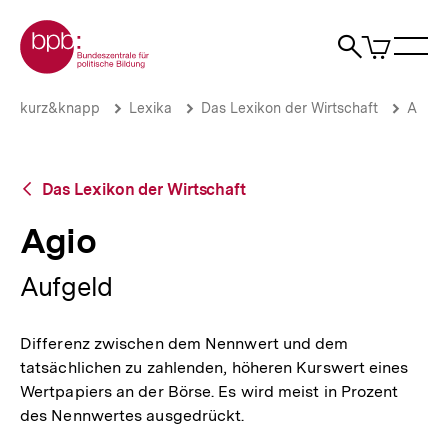
Direkt
Zur Startseite der bpb
zum
0
Artikel
Sho
Seiteninhalt
im
Naviga
Suche
springen
War
öffne
öffnen
öff
Pfadnavigation
Agio
Brotkrümelnavigation
kurz&knapp
Lexika
Das Lexikon der Wirtschaft
A
|
bpb.de
Zurück
Das Lexikon der Wirtschaft
zur
Übersicht
Agio
Aufgeld
Differenz zwischen dem Nennwert und dem
tatsächlichen zu zahlenden, höheren Kurswert eines
Wertpapiers an der Börse. Es wird meist in Prozent
des Nennwertes ausgedrückt.