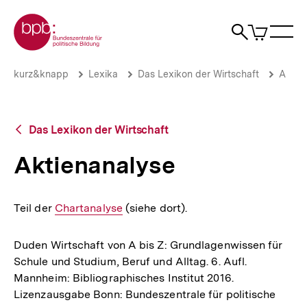
Direkt
Zur Startseite der bpb
zum
0
Artikel
Sho
Seiteninhalt
im
Naviga
Suche
springen
War
öffne
öffnen
öff
Pfadnavigation
Aktienanalyse
Brotkrümelnavigation
kurz&knapp
Lexika
Das Lexikon der Wirtschaft
A
|
bpb.de
Zurück
Das Lexikon der Wirtschaft
zur
Übersicht
Aktienanalyse
Teil der
Interner
Chartanalyse
(siehe dort).
Link:
Duden Wirtschaft von A bis Z: Grundlagenwissen für
Schule und Studium, Beruf und Alltag. 6. Aufl.
Mannheim: Bibliographisches Institut 2016.
Lizenzausgabe Bonn: Bundeszentrale für politische