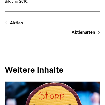
Bildung 2016.
Fussnoten
Begriffsnavigation
Content-
Aktien
Navigation
Aktienarten
Weitere Inhalte
Inhaltskarousell
Inhaltskarussell
für
überspringen
weitere
Inhalte