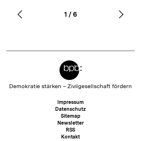
1
/
6
Vorherigen
Nächs
Karussellinhalt
von
Inhalt
Inhalt
anzeigen
anzei
Meta-
Links
Zur
Demokratie stärken –
Zivilgesellschaft fördern
Startseite
der
Meta-
Impressum
bpb
Navigation
Datenschutz
Sitemap
Newsletter
RSS
Kontakt