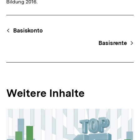
Bildung 2016.
Fussnoten
Begriffsnavigation
Content-
Basiskonto
Navigation
Basisrente
Weitere Inhalte
Inhaltskarousell
Inhaltskarussell
für
überspringen
weitere
Inhalte