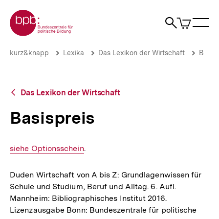
Direkt
Zur Startseite der bpb
zum
0
Artikel
Sho
Seiteninhalt
im
Naviga
Suche
springen
War
öffne
öffnen
öff
Pfadnavigation
Basispreis
Brotkrümelnavigation
kurz&knapp
Lexika
Das Lexikon der Wirtschaft
B
|
bpb.de
Zurück
Das Lexikon der Wirtschaft
zur
Übersicht
Basispreis
Interner
siehe Optionsschein
.
Link:
Duden Wirtschaft von A bis Z: Grundlagenwissen für
Schule und Studium, Beruf und Alltag. 6. Aufl.
Mannheim: Bibliographisches Institut 2016.
Lizenzausgabe Bonn: Bundeszentrale für politische