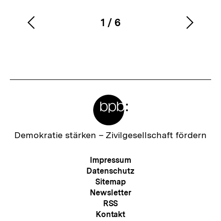
1
/
6
Vorherigen
Nächs
Karussellinhalt
von
Inhalt
Inhalt
anzeigen
anzei
Meta-
Links
Zur
Demokratie stärken –
Zivilgesellschaft fördern
Startseite
der
Meta-
Impressum
bpb
Navigation
Datenschutz
Sitemap
Newsletter
RSS
Kontakt