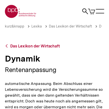
Direkt
Zur Startseite der bpb
zum
0
Artikel
Sho
Seiteninhalt
im
Naviga
Suche
springen
War
öffne
öffnen
öff
Pfadnavigation
Dynamik
Brotkrümelnavigation
kurz&knapp
Lexika
Das Lexikon der Wirtschaft
D
|
bpb.de
Zurück
Das Lexikon der Wirtschaft
zur
Übersicht
Dynamik
Rentenanpassung
automatische Anpassung. Beim Abschluss einer
Lebensversicherung wird die Versicherungssumme so
gewählt, dass sie den dann geltenden Verhältnissen
entspricht. Doch was heute noch als angemessen gilt,
wird es morgen oder übermorgen nicht mehr sein. Die