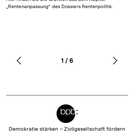
„Rentenanpassung“ des Dossiers Rentenpolitik.
1
/
6
Vorherigen
Nächs
Karussellinhalt
von
Inhalt
Inhalt
anzeigen
anzei
Meta-
Links
Zur
Demokratie stärken –
Zivilgesellschaft fördern