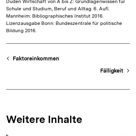
Duden Wirtschaft von A bis Z: Grundlagenwissen für
Schule und Studium, Beruf und Alltag. 6. Aufl.
Mannheim: Bibliographisches Institut 2016.
Lizenzausgabe Bonn: Bundeszentrale für politische
Bildung 2016.
Fussnoten
Begriffsnavigation
Content-
Faktoreinkommen
Navigation
Fälligkeit
Weitere Inhalte