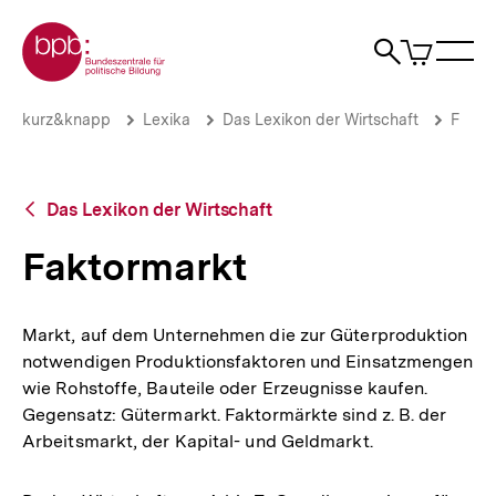
Direkt
Zur Startseite der bpb
zum
0
Artikel
Sho
Seiteninhalt
im
Naviga
Suche
springen
War
öffne
öffnen
öff
Pfadnavigation
Faktormarkt
Brotkrümelnavigation
kurz&knapp
Lexika
Das Lexikon der Wirtschaft
F
|
bpb.de
Zurück
Das Lexikon der Wirtschaft
zur
Übersicht
Faktormarkt
Markt, auf dem Unternehmen die zur Güterproduktion
notwendigen Produktionsfaktoren und Einsatzmengen
wie Rohstoffe, Bauteile oder Erzeugnisse kaufen.
Gegensatz: Gütermarkt. Faktormärkte sind z. B. der
Arbeitsmarkt, der Kapital- und Geldmarkt.