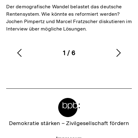
Der demografische Wandel belastet das deutsche
Rentensystem. Wie könnte es reformiert werden?
Jochen Pimpertz und Marcel Fratzscher diskutieren im
Interview über mögliche Lösungen.
1
/
6
Vorherigen
Nächs
Karussellinhalt
von
Inhalt
Inhalt
anzeigen
anzei
Meta-
Links
Zur
Demokratie stärken –
Zivilgesellschaft fördern
Startseite
der