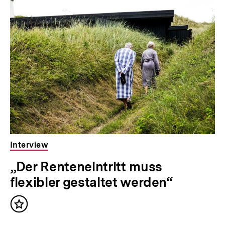
Inhaltskarousell
Inhaltskarussell
für
überspringen
weitere
Inhalte
Interview
„Der Renteneintritt muss
flexibler gestaltet werden“
Inhalt
merken