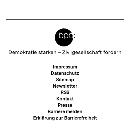
Meta-
Links
Zur
Demokratie stärken –
Zivilgesellschaft fördern
Startseite
der
Meta-
Impressum
bpb
Navigation
Datenschutz
Sitemap
Newsletter
RSS
Kontakt
Presse
Barriere melden
Erklärung zur Barrierefreiheit