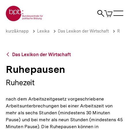
Direkt
Zur Startseite der bpb
zum
0
Artikel
Sho
Seiteninhalt
im
Naviga
Suche
springen
War
öffne
öffnen
öff
Pfadnavigation
Ruhepausen
Brotkrümelnavigation
kurz&knapp
Lexika
Das Lexikon der Wirtschaft
R
|
bpb.de
Zurück
Das Lexikon der Wirtschaft
zur
Übersicht
Ruhepausen
Ruhezeit
nach dem Arbeitszeitgesetz vorgeschriebene
Arbeitsunterbrechungen bei einer Arbeitszeit von
mehr als sechs Stunden (mindestens 30 Minuten
Pause) und bei mehr als neun Stunden (mindestens 45
Minuten Pause). Die Ruhepausen können in