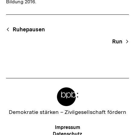
Bildung 2016.
Fussnoten
Begriffsnavigation
Content-
Ruhepausen
Navigation
Run
Meta-
Links
Zur
Demokratie stärken –
Zivilgesellschaft fördern
Startseite
der
Meta-
Impressum
bpb
Navigation
Datenschutz