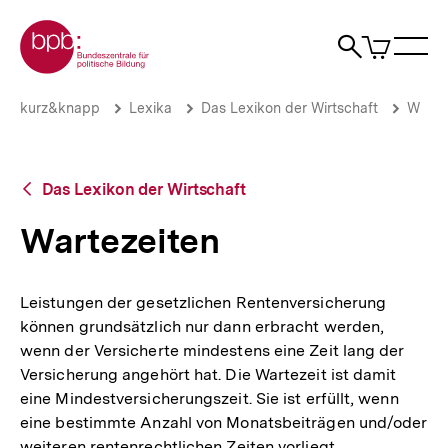
Direkt
Zur Startseite der bpb
zum
0
Artikel
Sho
Seiteninhalt
im
Naviga
Suche
springen
War
öffne
öffnen
öff
Pfadnavigation
Wartezeiten
Brotkrümelnavigation
kurz&knapp
Lexika
Das Lexikon der Wirtschaft
W
|
bpb.de
Zurück
Das Lexikon der Wirtschaft
zur
Übersicht
Wartezeiten
Leistungen der gesetzlichen Rentenversicherung
können grundsätzlich nur dann erbracht werden,
wenn der Versicherte mindestens eine Zeit lang der
Versicherung angehört hat. Die Wartezeit ist damit
eine Mindestversicherungszeit. Sie ist erfüllt, wenn
eine bestimmte Anzahl von Monatsbeiträgen und/oder
weiteren rentenrechtlichen Zeiten vorliegt.