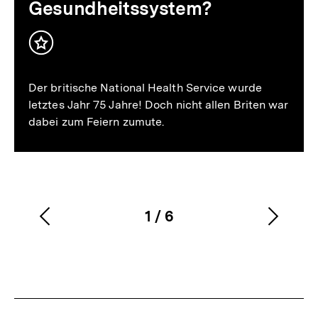
Gesundheitssystem?
Inhalt
merken
Der britische National Health Service wurde
letztes Jahr 75 Jahre! Doch nicht allen Briten war
dabei zum Feiern zumute.
1
/
6
Vorherigen
Nächs
Karussellinhalt
von
Inhalt
Inhalt
anzeigen
anzei