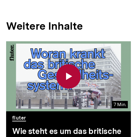
Weitere Inhalte
Inhaltskarousell
Inhaltskarussell
für
überspringen
weitere
Inhalte
7 Min.
Video
Dauer
fluter
7
Min.
Wie steht es um das britische