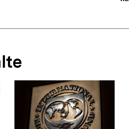
ffsnavigation
lte