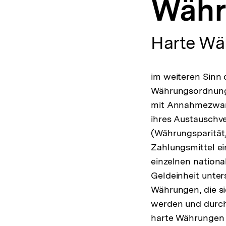
Währ
a
t
i
o
Harte Wä
n
im weiteren Sinn
Währungsordnung)
mit Annahmezwang
ihres Austauschv
(Währungsparität,
Zahlungsmittel ei
einzelnen nation
Geldeinheit unter
Währungen, die si
werden und durch
harte Währungen 