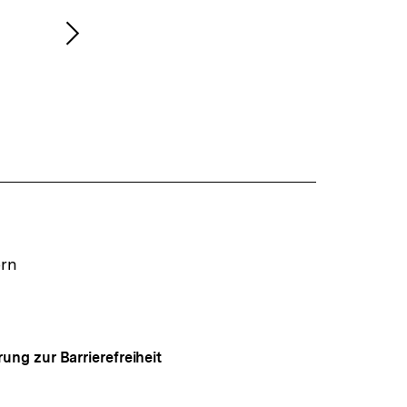
Nächsten
Inhalt
anzeigen
ern
rung zur Barrierefreiheit