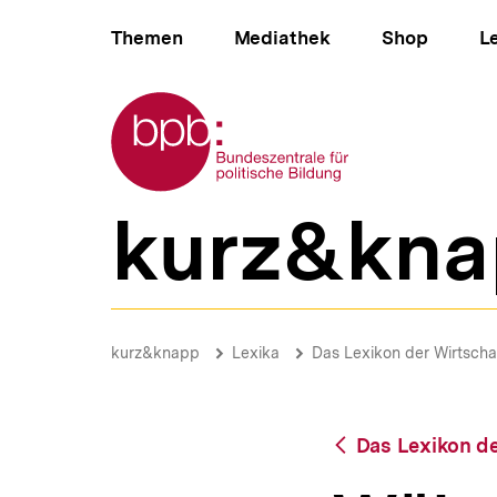
Direkt
Hauptnavigation
zum
Themen
Mediathek
Shop
L
Seiteninhalt
springen
Zur Startseite der bpb
kurz&kna
B
e
r
e
i
Währung
c
|
Brotkrümelnavigation
Pfadnavigat
kurz&knapp
Lexika
Das Lexikon der Wirtscha
h
bpb.de
s
n
a
Zurück
Das Lexikon de
v
zur
i
Übersicht
g