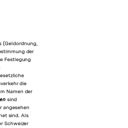
n
s (Geldordnung,
estimmung der
e Festlegung
n
esetzliche
verkehr die
dem Namen der
gen
sind
er angesehen
et sind. Als
er Schweizer