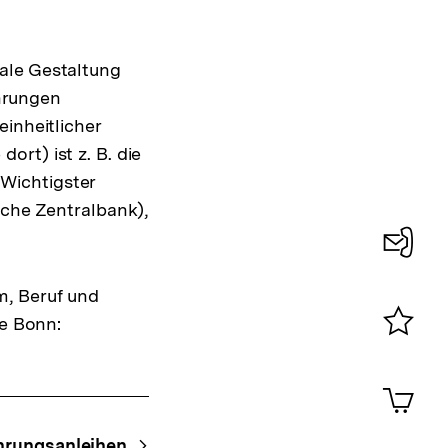
ale Gestaltung
hrungen
inheitlicher
dort) ist z. B. die
Wichtigster
sche Zentralbank),
Konta
m, Beruf und
0
be Bonn:
Merklist
ansehen
0
Artik
im
Shop-
rungsanleihen