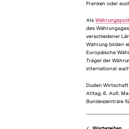
Franken oder auc
Als
Interner
Währungspoli
des Währungsgesc
Link:
verschiedener Län
Währung bilden e
Europäische Währ
Träger der Währun
international auc
Duden Wirtschaft 
Alltag. 6. Aufl. 
Bundeszentrale fü
Fussnoten
Content-
Wartezeiten