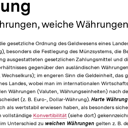
ung
hrungen, weiche Währunge
 die gesetzliche Ordnung des Geldwesens eines Lande
, besonders die Festlegung des Münzsystems, die B
 ausgestatteten gesetzlichen Zahlungsmittel und di
erhältnisses gegenüber den ausländischen Währunge
 Wechselkurs); im engeren Sinn die Geldeinheit, das g
nes Landes, wobei man im internationalen Wirtschafts
alen Währungen (Valuten, Währungseinheiten) nach 
scheidet (z. B. Euro-, Dollar-Währung).
Harte Währun
ch als wertstabil erwiesen haben, als besonders sich
 vollständige
Interner
Konvertibilität
(siehe dort) gekennzeichn
im Unterschied zu
Link:
weichen Währungen
gelten z. B. d