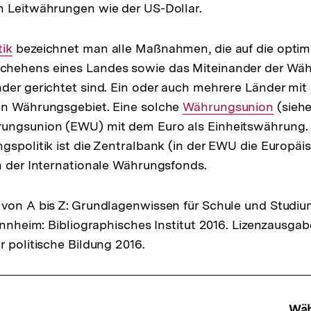
h Leitwährungen wie der US-Dollar.
tik
bezeichnet man alle Maßnahmen, die auf die optim
hehens eines Landes sowie das Miteinander der Wä
der gerichtet sind. Ein oder auch mehrere Länder mit e
in Währungsgebiet. Eine solche
Interner
Währungsunion
(siehe 
ungsunion (EWU) mit dem Euro als Einheitswährung. 
Link:
gspolitik ist die Zentralbank (in der EWU die Europäi
h der Internationale Währungsfonds.
von A bis Z: Grundlagenwissen für Schule und Studiu
Mannheim: Bibliographisches Institut 2016. Lizenzausga
r politische Bildung 2016.
Wäh