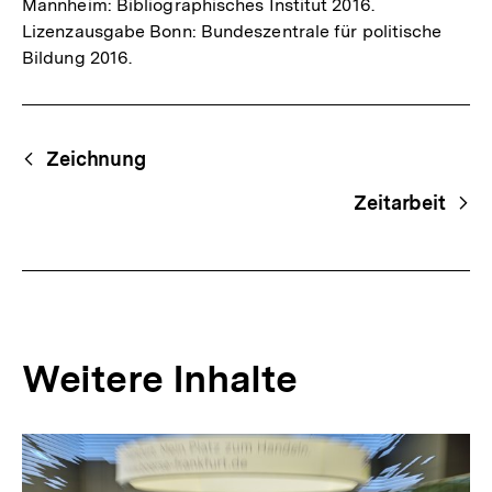
Mannheim: Bibliographisches Institut 2016.
Lizenzausgabe Bonn: Bundeszentrale für politische
Bildung 2016.
Fussnoten
Begriffsnavigation
Content-
Zeichnung
Navigation
Zeitarbeit
Weitere Inhalte
Inhaltskarousell
Inhaltskarussell
für
überspringen
weitere