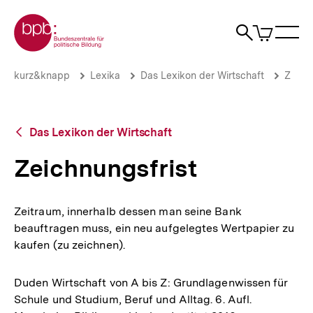
Direkt
Zur Startseite der bpb
zum
0
Artikel
Sho
Seiteninhalt
im
Naviga
Suche
springen
War
öffne
öffnen
öff
Pfadnavigation
Zeichnungsfrist
Brotkrümelnavigation
kurz&knapp
Lexika
Das Lexikon der Wirtschaft
Z
|
bpb.de
Zurück
Das Lexikon der Wirtschaft
zur
Übersicht
Zeichnungsfrist
Zeitraum, innerhalb dessen man seine Bank
beauftragen muss, ein neu aufgelegtes Wertpapier zu
kaufen (zu zeichnen).
Duden Wirtschaft von A bis Z: Grundlagenwissen für
Schule und Studium, Beruf und Alltag. 6. Aufl.