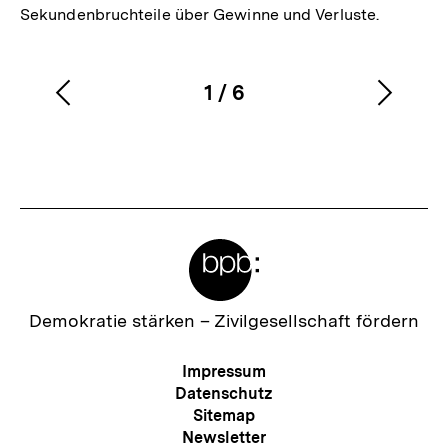
Sekundenbruchteile über Gewinne und Verluste.
1
/
6
Vorherigen
Nächs
Karussellinhalt
von
Inhalt
Inhalt
anzeigen
anzei
Meta-
Links
Zur
Demokratie stärken –
Zivilgesellschaft fördern
Startseite
der
Meta-
Impressum
bpb
Navigation
Datenschutz
Sitemap
Newsletter