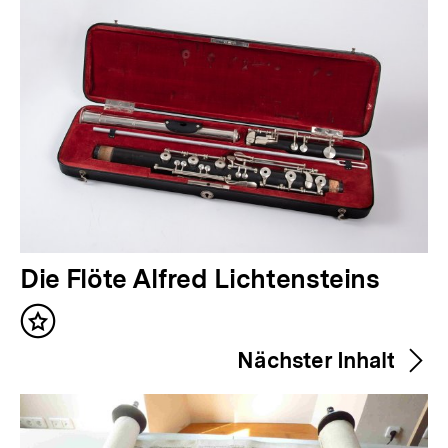
V
Die Flöte Alfred Lichtensteins
o
Inhalt
r
merken
Nächster Inhalt
h
e
r