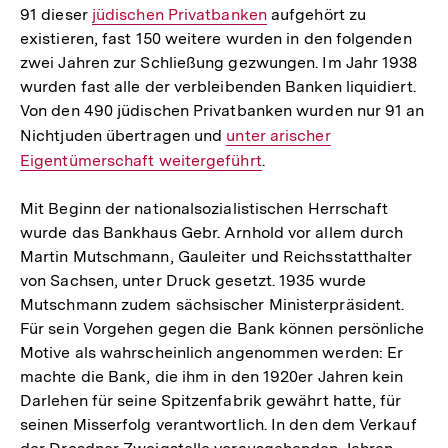
91 dieser
Interner
jüdischen Privatbanken
aufgehört zu
existieren, fast 150 weitere wurden in den folgenden
Link:
zwei Jahren zur Schließung gezwungen. Im Jahr 1938
wurden fast alle der verbleibenden Banken liquidiert.
Von den 490 jüdischen Privatbanken wurden nur 91 an
Nichtjuden übertragen und
Interner
unter arischer
Eigentümerschaft weitergeführt
Link:
.
Mit Beginn der nationalsozialistischen Herrschaft
wurde das Bankhaus Gebr. Arnhold vor allem durch
Martin Mutschmann, Gauleiter und Reichsstatthalter
von Sachsen, unter Druck gesetzt. 1935 wurde
Mutschmann zudem sächsischer Ministerpräsident.
Für sein Vorgehen gegen die Bank können persönliche
Motive als wahrscheinlich angenommen werden: Er
machte die Bank, die ihm in den 1920er Jahren kein
Darlehen für seine Spitzenfabrik gewährt hatte, für
seinen Misserfolg verantwortlich. In den dem Verkauf