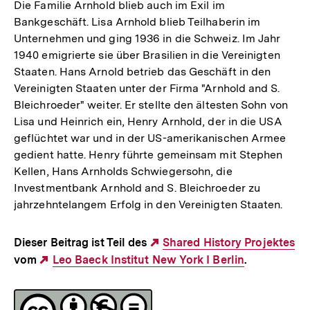
Die Familie Arnhold blieb auch im Exil im
Bankgeschäft. Lisa Arnhold blieb Teilhaberin im
Unternehmen und ging 1936 in die Schweiz. Im Jahr
1940 emigrierte sie über Brasilien in die Vereinigten
Staaten. Hans Arnold betrieb das Geschäft in den
Vereinigten Staaten unter der Firma "Arnhold and S.
Bleichroeder" weiter. Er stellte den ältesten Sohn von
Lisa und Heinrich ein, Henry Arnhold, der in die USA
geflüchtet war und in der US-amerikanischen Armee
gedient hatte. Henry führte gemeinsam mit Stephen
Kellen, Hans Arnholds Schwiegersohn, die
Investmentbank Arnhold and S. Bleichroeder zu
jahrzehntelangem Erfolg in den Vereinigten Staaten.
Dieser Beitrag ist Teil des
Externer
Shared History Projektes
vom
Externer
Leo Baeck Institut New York I Berlin
Link:
.
Link:
Fussnoten
Lizenz