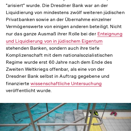
"arisiert" wurde. Die Dresdner Bank war an der
Liquidierung von mindestens zwölf weiteren jüdischen
Privatbanken sowie an der Übernahme einzelner
Vermögenswerte von einigen anderen beteiligt. Nicht
nur das ganze Ausmaß ihrer Rolle bei der
Interner
Enteignung
und Liquidierung von in jüdischem Eigentum
Link:
stehenden Banken, sondern auch ihre tiefe
Komplizenschaft mit dem nationalsozialistischen
Regime wurde erst 60 Jahre nach dem Ende des
Zweiten Weltkriegs offenbar, als eine von der
Dresdner Bank selbst in Auftrag gegebene und
finanzierte
Interner
wissenschaftliche Untersuchung
veröffentlicht wurde.
Link: