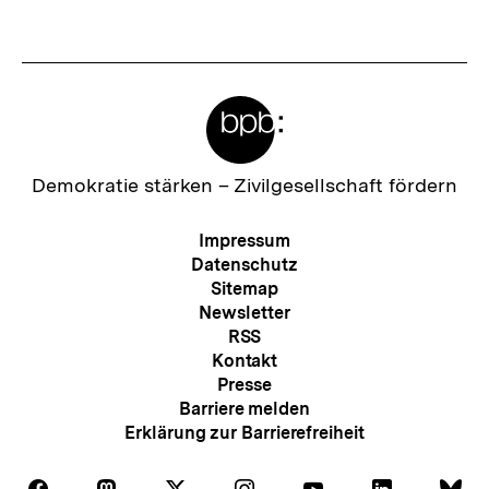
Meta-
Links
Zur
Demokratie stärken –
Zivilgesellschaft fördern
Startseite
der
Meta-
Impressum
bpb
Navigation
Datenschutz
Sitemap
Newsletter
RSS
Kontakt
Presse
Barriere melden
Erklärung zur Barrierefreiheit