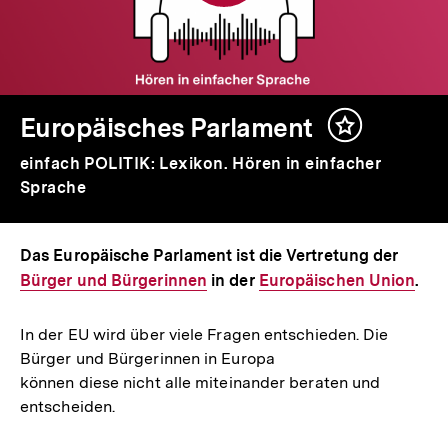
Europäisches Parlament
Inhalt
merken
einfach POLITIK: Lexikon. Hören in einfacher
Sprache
Das Europäische Parlament ist die Vertretung der
Intern
Bürger und Bürgerinnen
in der
Interner
Europäischen Union
Link:
.
Link:
In der EU wird über viele Fragen entschieden. Die
Bürger und Bürgerinnen in Europa
können diese nicht alle miteinander beraten und
entscheiden.