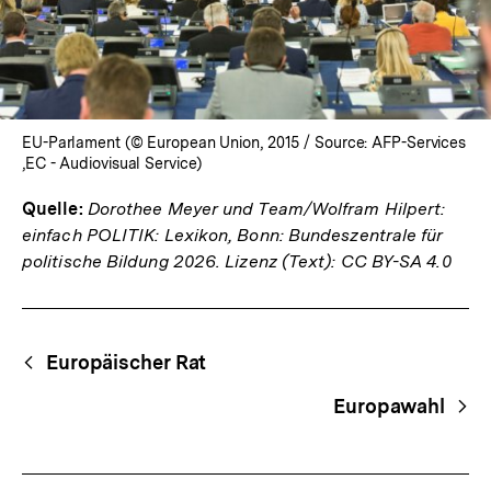
EU-Parlament (© European Union, 2015 / Source: AFP-Services
,EC - Audiovisual Service)
Quelle:
Dorothee Meyer und Team/Wolfram Hilpert:
einfach POLITIK: Lexikon, Bonn: Bundeszentrale für
politische Bildung 2026. Lizenz (Text): CC BY-SA 4.0
Fussnoten
Begriffsnavigation
Content-
Europäischer Rat
Navigation
Europawahl