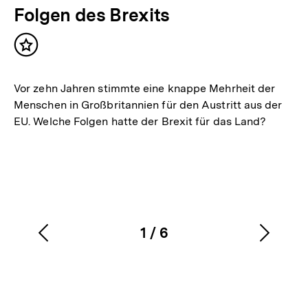
Folgen des Brexits
Inhalt
merken
Vor zehn Jahren stimmte eine knappe Mehrheit der
Menschen in Großbritannien für den Austritt aus der
EU. Welche Folgen hatte der Brexit für das Land?
1
/
6
Vorherigen
Nächs
Karussellinhalt
von
Inhalt
Inhalt
anzeigen
anzei