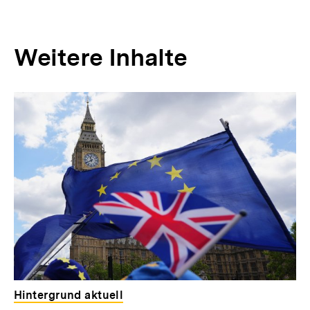
Weitere Inhalte
Inhaltskarousell
Inhaltskarussell
für
überspringen
weitere
Inhalte
Hintergrund aktuell