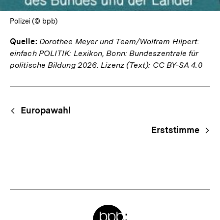
Polizei (© bpb)
Quelle:
Dorothee Meyer und Team/Wolfram Hilpert:
einfach POLITIK: Lexikon, Bonn: Bundeszentrale für
politische Bildung 2026. Lizenz (Text): CC BY-SA 4.0
Fussnoten
Begriffsnavigation
Content-
Europawahl
Navigation
Erststimme
Meta-