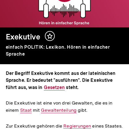
Exekutive
Inhalt
merken
einfach POLITIK: Lexikon. Hören in einfacher
Sprache
Der Begriff Exekutive kommt aus der lateinischen
Sprache. Er bedeutet "ausführen". Die Exekutive
führt aus, was in
Interner
Gesetzen
steht.
Link:
Die Exekutive ist eine von drei Gewalten, die es in
einem
Interner
Staat
mit
Interner
Gewaltenteilung
gibt.
Link:
Link:
Zur Exekutive gehören die
Interner
Regierungen
eines Staates.